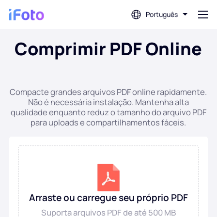
Português
Comprimir PDF Online
Conecte-se
Editor de fotos com IA
Compacte grandes arquivos PDF online rapidamente.
Não é necessária instalação. Mantenha alta
Removedor de fundo
qualidade enquanto reduz o tamanho do arquivo PDF
para uploads e compartilhamentos fáceis.
Melhorador de fotos
Criador de fotos de perfil
Criador de fotos para passaporte
Arraste ou carregue seu próprio PDF
Suporta arquivos PDF de até 500 MB