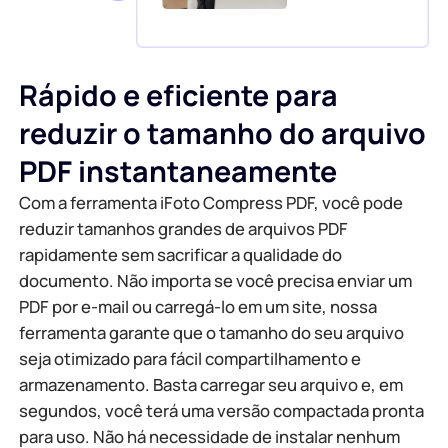
Gerador de fundo de IA
Comprimir PDF Online
Trocador de fundo online
Rápido e eficiente para
Mesclar arquivo PDF online
reduzir o tamanho do arquivo
Direitos autorais da imagem
Converter PDF para Word Online
PDF instantaneamente
Gerador de rosto de IA
Converter PDF para Excel Online
Com a ferramenta iFoto Compress PDF, você pode
reduzir tamanhos grandes de arquivos PDF
Extensor de imagem de IA
rapidamente sem sacrificar a qualidade do
Converter PDF para PPT online
documento. Não importa se você precisa enviar um
PDF por e-mail ou carregá-lo em um site, nossa
Otimizador de imagem no Shopify
JPG para PDF on-line
ferramenta garante que o tamanho do seu arquivo
seja otimizado para fácil compartilhamento e
Clareador de Imagem
PDF para JPG
armazenamento. Basta carregar seu arquivo e, em
segundos, você terá uma versão compactada pronta
WORD para JPG
para uso. Não há necessidade de instalar nenhum