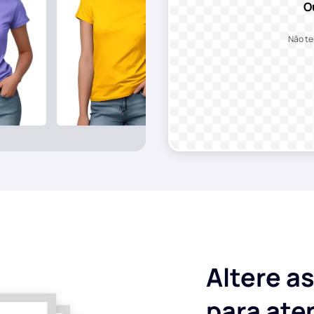
O
Não t
Altere a
para ate