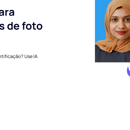
para
s de foto
ntificação? Use IA