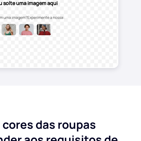
u solte uma imagem aqui
em uma imagem?Experimente a nossa:
s cores das roupas
nder aos requisitos de