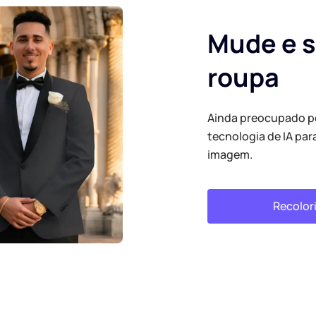
Mude e s
roupa
Ainda preocupado po
tecnologia de IA par
imagem.
Recolori