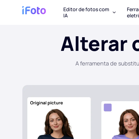
Editor de fotos com
Ferr
IA
eletr
Alterar
A ferramenta de substit