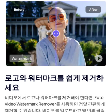
AI 배경 생성기
PDF 온라인 압축
Before
After
온라인 배경 변경기
PDF 파일 온라인 병합
이미지 재저작권
PDF를 Word로 온라인 변환
AI 얼굴 생성기
PDF를 Excel로 온라인 변환
AI 이미지 확장기
PDF를 PPT로 온라인 변환
로고와 워터마크를 쉽게 제거하
Shopify의 이미지 최적화 도구
JPG를 PDF로 온라인 변환
세요
이미지 브라이트너
PDF를 JPG로
비디오에서 로고나 워터마크를 제거해야 한다면 iFoto
Video Watermark Remover를 사용하면 정말 간편하게
WORD를 JPG로
제거할 수 있습니다. 비디오를 업로드하고 몇 번의 클릭