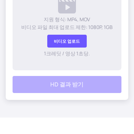
AI 헤어스타일
지원 형식: MP4, MOV
청소 사진
비디오 파일 최대 업로드 제한: 1080P, 1GB
오래된 사진 복원
비디오 업로드
1크레딧 / 영상 1초당.
사진에 색칠
무료 이미지 압축기
HD 결과 받기
전자상거래 도구
AI 패션 모델
PDF 도구
의류 리컬러링
PDF 번역기
모든 도구 탐색