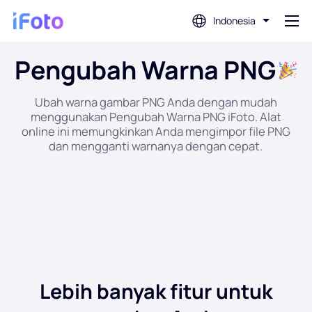
Indonesia
Pengubah Warna PNG
Gabung
Ubah warna gambar PNG Anda dengan mudah
menggunakan Pengubah Warna PNG iFoto. Alat
Editor Foto AI
online ini memungkinkan Anda mengimpor file PNG
dan mengganti warnanya dengan cepat.
Penghapus Latar Belakang
Penambah Foto
Pembuat Gambar Profil
Pembuat Foto Paspor
Lebih banyak fitur untuk