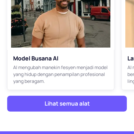
Model Busana AI
La
AI mengubah manekin fesyen menjadi model
AI
yang hidup dengan penampilan profesional
be
yang beragam.
li
Lihat semua alat