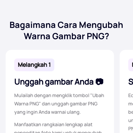
Generator Latar Belakang AI
Kompres PDF Online
Bagaimana Cara Mengubah
Pengubah Latar Belakang Online
Gabungkan File PDF Secara Online
Warna Gambar PNG?
Hak Cipta Gambar
Konversi PDF ke Word Online
Generator Wajah AI
Konversi PDF ke Excel Online
Melangkah 1
Pemanjang Gambar AI
Konversi PDF ke PPT Online
Unggah gambar Anda
S
Pengoptimal Gambar di Shopify
JPG ke PDF Online
Mulailah dengan mengklik tombol "Ubah
E
Warna PNG" dan unggah gambar PNG
m
Pencerah Gambar
PDF ke JPG
yang ingin Anda warnai ulang.
be
un
Manfaatkan rangkaian lengkap alat
WORD ke JPG
P
pengeditan foto kami untuk mengubah