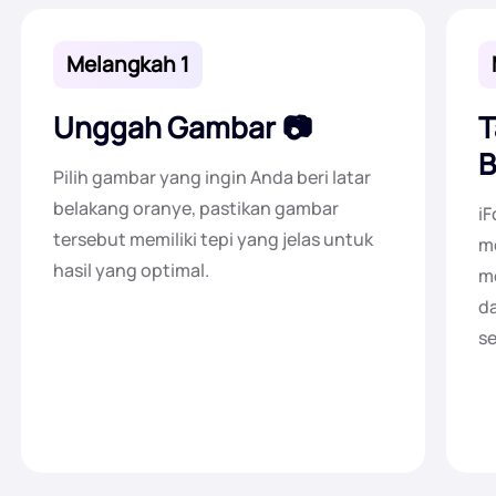
Melangkah 1
Unggah Gambar
T
B
Pilih gambar yang ingin Anda beri latar
belakang oranye, pastikan gambar
iF
tersebut memiliki tepi yang jelas untuk
m
hasil yang optimal.
me
d
se