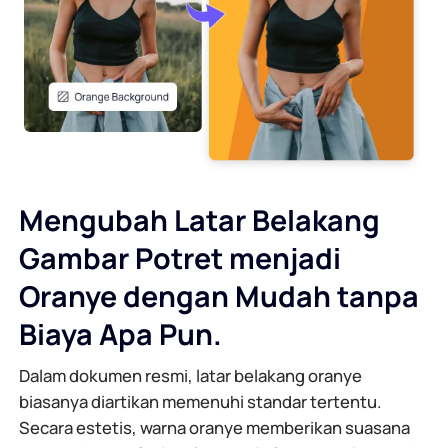
Generator Latar Belakang AI
Kompres PDF Online
Pengubah Latar Belakang Online
Gabungkan File PDF Secara Online
Hak Cipta Gambar
Konversi PDF ke Word Online
Generator Wajah AI
Konversi PDF ke Excel Online
Mengubah Latar Belakang
Gambar Potret menjadi
Pemanjang Gambar AI
Konversi PDF ke PPT Online
Oranye dengan Mudah tanpa
Pengoptimal Gambar di Shopify
JPG ke PDF Online
Biaya Apa Pun.
Pencerah Gambar
PDF ke JPG
Dalam dokumen resmi, latar belakang oranye
biasanya diartikan memenuhi standar tertentu.
Secara estetis, warna oranye memberikan suasana
WORD ke JPG