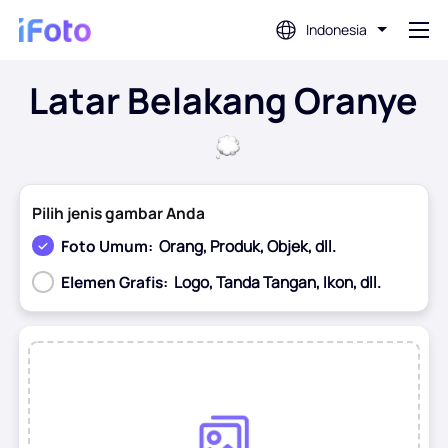
Indonesia
Latar Belakang Oranye
Gabung
Editor Foto AI
Pilih jenis gambar Anda
Penghapus Latar Belakang
Foto Umum:
Orang, Produk, Objek, dll.
Elemen Grafis:
Logo, Tanda Tangan, Ikon, dll.
Penambah Foto
Sebelum
Setelah
Pembuat Gambar Profil
Pembuat Foto Paspor