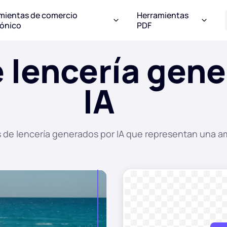
mientas de comercio
Herramientas
rónico
PDF
 lencería gene
IA
s de lencería generados por IA que representan una a
After