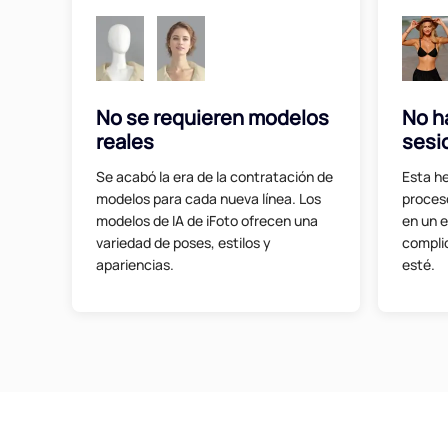
No se requieren modelos
No h
reales
sesi
Se acabó la era de la contratación de
Esta h
modelos para cada nueva línea. Los
proceso
modelos de IA de iFoto ofrecen una
en un e
variedad de poses, estilos y
complic
apariencias.
esté.