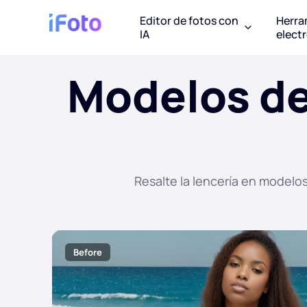
Editor de fotos con
Herra
IA
elect
Modelos de
Resalte la lencería en modelo
Before