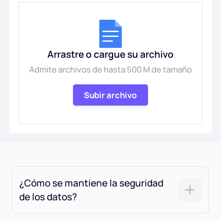
Peinado con IA
Imágenes de limpieza
Arrastre o cargue su archivo
Restaurar foto antigua
Admite archivos de hasta 500 M de tamaño
Colorear fotografía
Subir archivo
Compresor de imágenes gratuito
Herramientas de comercio electrónico
Modelos de moda con inteligencia artificial
Herramientas PDF
¿Cómo se mantiene la seguridad
de los datos?
Recoloración de ropa
Traductor de PDF
Explorar todas las herramientas