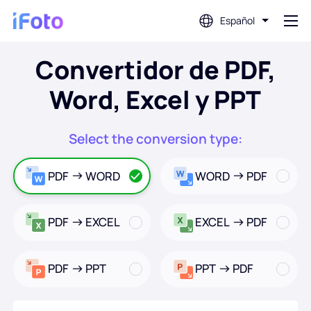
Español
Convertidor de PDF,
Acceso
Word, Excel y PPT
Editor de fotos con IA
Select the conversion type:
Eliminador de fondo
PDF
WORD
WORD
PDF
Mejorador de fotografías
PDF
EXCEL
EXCEL
PDF
Creador de fotos de perfil
PDF
PPT
PPT
PDF
Creador de fotografías para pasaporte