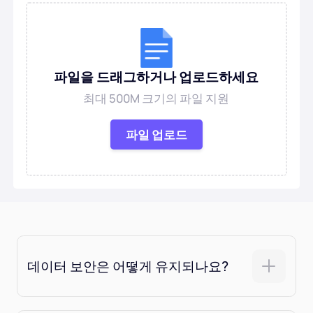
AI 헤어스타일
청소 사진
파일을 드래그하거나 업로드하세요
오래된 사진 복원
최대 500M 크기의 파일 지원
사진에 색칠
파일 업로드
무료 이미지 압축기
전자상거래 도구
AI 패션 모델
PDF 도구
데이터 보안은 어떻게 유지되나요?
의류 리컬러링
PDF 번역기
모든 도구 탐색