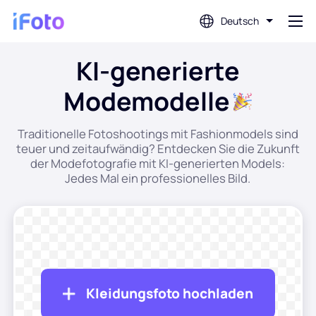
Deutsch
KI-generierte
Anmeldung
Modemodelle
AI-Fotoeditor
Traditionelle Fotoshootings mit Fashionmodels sind
teuer und zeitaufwändig? Entdecken Sie die Zukunft
Hintergrundentferner
der Modefotografie mit KI-generierten Models:
Jedes Mal ein professionelles Bild.
Fotoverbesserung
Profilbild-Ersteller
Passfoto-Ersteller
Kleidungsfoto hochladen