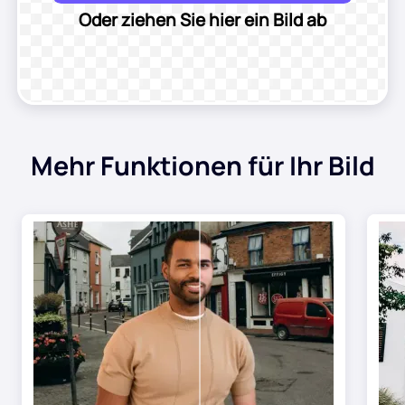
KI-Frisur
Oder ziehen Sie hier ein Bild ab
Aufräumbilder
Altes Foto wiederherstellen
Mehr Funktionen für Ihr Bild
Foto kolorieren
Kostenloser Bildkompressor
E-Commerce-Tools
KI-Modemodels
PDF-Tools
Kleidung neu einfärben
PDF Übersetzer
Alle Tools entdecken