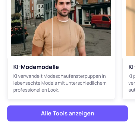
KI-Modemodelle
KI
KI verwandelt Modeschaufensterpuppen in
KI 
lebensechte Models mit unterschiedlichem
ve
professionellen Look.
au
Alle Tools anzeigen