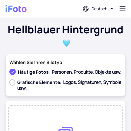
Deutsch
Hellblauer Hintergrund
Anmeldung
AI-Fotoeditor
Wählen Sie Ihren Bildtyp
Hintergrundentferner
Häufige Fotos:
Personen, Produkte, Objekte usw.
Grafische Elemente:
Logos, Signaturen, Symbole
Fotoverbesserung
usw.
Profilbild-Ersteller
Vor
Nach
Passfoto-Ersteller