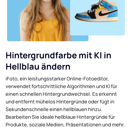
KI-Hintergrundgenerator
PDF online komprimieren
Online-Hintergrundwechsler
PDF-Datei online zusammenführen
Bildrechte
Konvertieren Sie PDF online in Word
Hintergrundfarbe mit KI in
KI-Gesichtsgenerator
Konvertieren Sie PDF online in Excel
Hellblau ändern
AI Image Extender
Konvertieren Sie PDF online in PPT
iFoto, ein leistungsstarker Online-Fotoeditor,
verwendet fortschrittliche Algorithmen und KI für
Bildoptimierer auf Shopify
JPG zu PDF Online
einen schnellen Hintergrundwechsel. Es erkennt
und entfernt mühelos Hintergründe oder fügt in
Bildaufheller
Sekundenschnelle einen hellblauen hinzu.
PDF zu JPG
Bearbeiten Sie ideale hellblaue Hintergründe für
Produkte, soziale Medien, Präsentationen und mehr.
WORD zu JPG