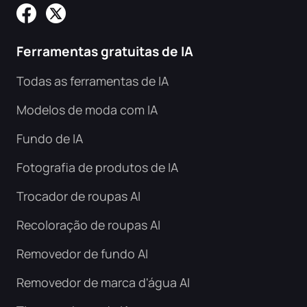
Penteado AI
Fotos de limpeza
Ferramentas gratuitas de IA
Todas as ferramentas de IA
Restaurar foto antiga
Modelos de moda com IA
Colorir foto
Fundo de IA
Compressor de imagem grátis
Fotografia de produtos de IA
Trocador de roupas AI
Ferramentas de comércio eletrônico
Recoloração de roupas AI
Modelos de moda de IA
Ferramentas PDF
Removedor de fundo AI
Removedor de marca d'água AI
Recolorir roupas
Tradutor PDF
Explorar todas as ferramentas