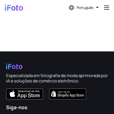
Português
Conecte-se
Editor de fotos com IA
Removedor de fundo
Melhorador de fotos
Especializada em fotografia de moda aprimorada por
IA e soluções de comércio eletrônico.
Criador de fotos de perfil
Criador de fotos para passaporte
Siga-nos