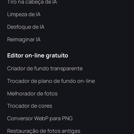
Tiro na cabeça de IA
Gerador de fundo de IA
Comprimir PDF Online
Limpeza de IA
Trocador de fundo online
Desfoque de IA
Mesclar arquivo PDF online
Reimaginar IA
Direitos autorais da imagem
Converter PDF para Word Online
Editor on-line gratuito
Gerador de rosto de IA
Converter PDF para Excel Online
Criador de fundo transparente
Extensor de imagem de IA
Converter PDF para PPT online
Trocador de plano de fundo on-line
Otimizador de imagem no Shopify
Melhorador de fotos
JPG para PDF on-line
Trocador de cores
Clareador de Imagem
PDF para JPG
Conversor WebP para PNG
WORD para JPG
Restauração de fotos antigas