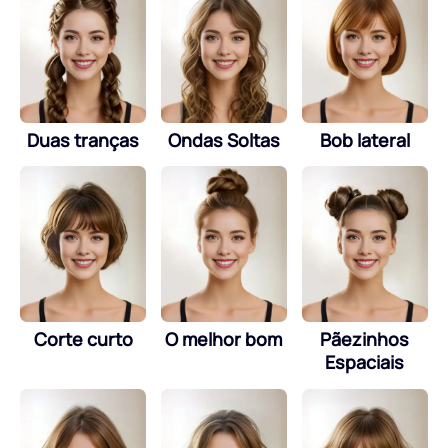
Duas tranças
Ondas Soltas
Bob lateral
Corte curto
O melhor bom
Pãezinhos
Espaciais