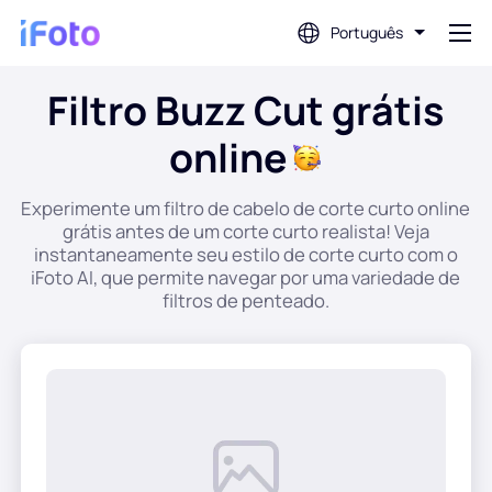
Português
Filtro Buzz Cut grátis
Conecte-se
online
Editor de fotos com IA
Experimente um filtro de cabelo de corte curto online
grátis antes de um corte curto realista! Veja
Removedor de fundo
instantaneamente seu estilo de corte curto com o
iFoto AI, que permite navegar por uma variedade de
filtros de penteado.
Melhorador de fotos
Criador de fotos de perfil
Criador de fotos para passaporte