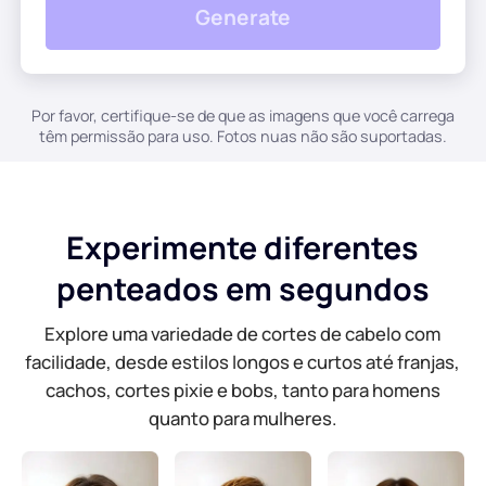
Generate
Gerador de fundo de IA
Comprimir PDF Online
Trocador de fundo online
Mesclar arquivo PDF online
Por favor, certifique-se de que as imagens que você carrega
têm permissão para uso. Fotos nuas não são suportadas.
Direitos autorais da imagem
Converter PDF para Word Online
Gerador de rosto de IA
Converter PDF para Excel Online
Experimente diferentes
Extensor de imagem de IA
penteados em segundos
Converter PDF para PPT online
Explore uma variedade de cortes de cabelo com
Otimizador de imagem no Shopify
JPG para PDF on-line
facilidade, desde estilos longos e curtos até franjas,
cachos, cortes pixie e bobs, tanto para homens
Clareador de Imagem
PDF para JPG
quanto para mulheres.
WORD para JPG