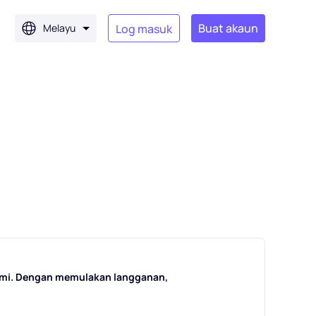
Buat akaun
Melayu
Log masuk
ami. Dengan memulakan langganan,