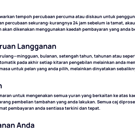
nawarkan tempoh percubaan percuma atau diskaun untuk penggun
an percubaan sekurang-kurangnya 24 jam sebelum ia tamat, akau
an akan dikenakan menggunakan kaedah pembayaran yang anda b
ruan Langganan
berulang—mingguan, bulanan, setengah tahun, tahunan atau seper
tomatik pada akhir setiap kitaran pengebilan melainkan anda m
asa untuk pelan yang anda pilih, melainkan dinyatakan sebalikn
n
aran untuk mengenakan semua yuran yang berkaitan ke atas ka
arang pembelian tambahan yang anda lakukan. Semua caj dipros
t pembayaran anda sentiasa terkini dan tepat.
ganan Anda