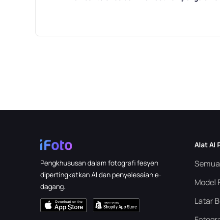
Alat AI
Pengkhususan dalam fotografi fesyen
Semua 
dipertingkatkan AI dan penyelesaian e-
Model 
dagang.
Latar B
Fotogra