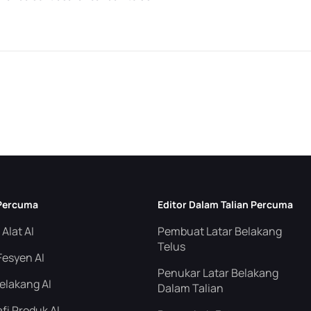
 Percuma
Editor Dalam Talian Percuma
Alat AI
Pembuat Latar Belakang
Telus
Fesyen AI
Penukar Latar Belakang
elakang AI
Dalam Talian
fi Produk AI