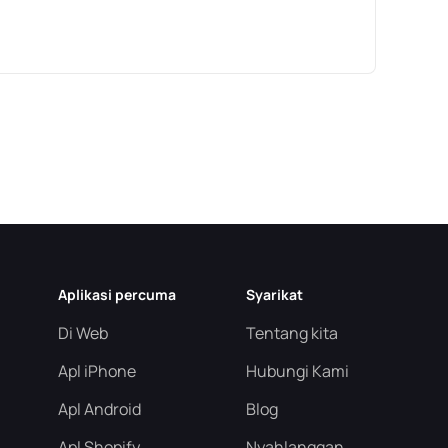
Aplikasi percuma
Syarikat
Di Web
Tentang kita
Apl iPhone
Hubungi Kami
Apl Android
Blog
Apl Shopify
Nyahlanggan