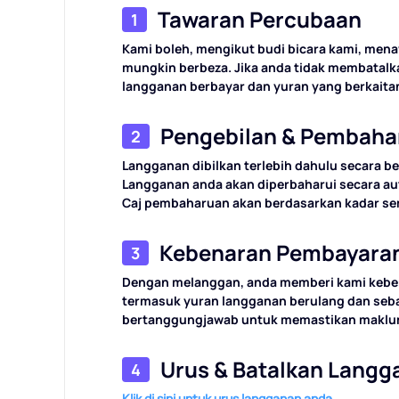
Tawaran Percubaan
1
Kami boleh, mengikut budi bicara kami, me
mungkin berbeza. Jika anda tidak membatalk
langganan berbayar dan yuran yang berkait
Pengebilan & Pembaha
2
Langganan dibilkan terlebih dahulu secara 
Langganan anda akan diperbaharui secara au
Caj pembaharuan akan berdasarkan kadar sem
Kebenaran Pembayara
3
Dengan melanggan, anda memberi kami keben
termasuk yuran langganan berulang dan seb
bertanggungjawab untuk memastikan makluma
Urus & Batalkan Lang
4
Klik di sini untuk urus langganan anda