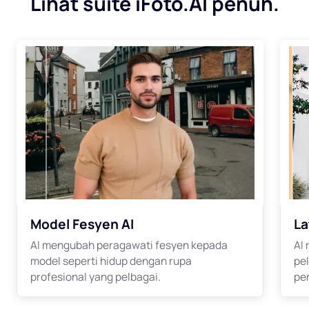
Lihat suite iFoto.AI penuh.
Model Fesyen AI
La
AI mengubah peragawati fesyen kepada
AI
model seperti hidup dengan rupa
pe
profesional yang pelbagai.
pe