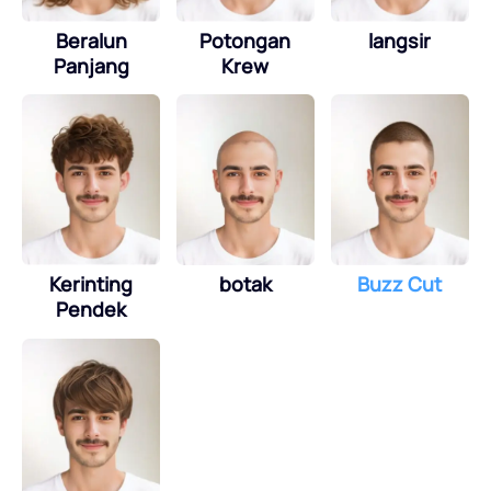
Beralun
Potongan
langsir
Panjang
Krew
Kerinting
botak
Buzz Cut
Pendek