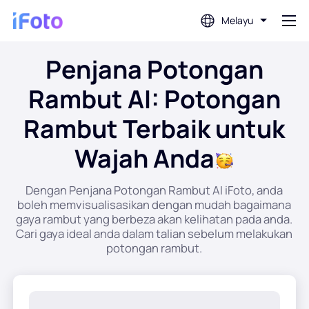
Melayu
Penjana Potongan
Log masuk
Rambut AI: Potongan
Editor Foto AI
Rambut Terbaik untuk
Wajah Anda
Pembuang Latar Belakang
Dengan Penjana Potongan Rambut AI iFoto, anda
Penambah Foto
boleh memvisualisasikan dengan mudah bagaimana
gaya rambut yang berbeza akan kelihatan pada anda.
Cari gaya ideal anda dalam talian sebelum melakukan
Pembuat Gambar Profil
potongan rambut.
Pembuat Foto Pasport