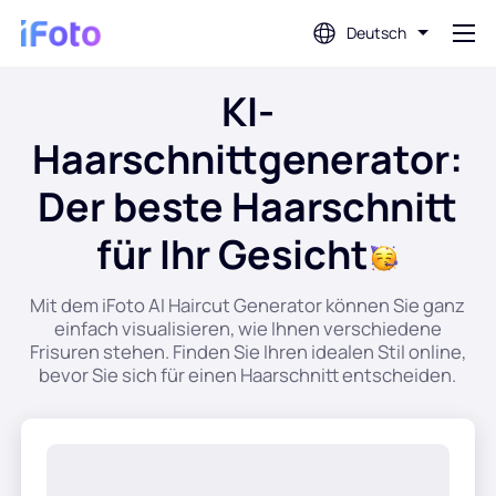
Deutsch
KI-
Anmeldung
Haarschnittgenerator:
AI-Fotoeditor
Der beste Haarschnitt
für Ihr Gesicht
Hintergrundentferner
Mit dem iFoto AI Haircut Generator können Sie ganz
Fotoverbesserung
einfach visualisieren, wie Ihnen verschiedene
Frisuren stehen. Finden Sie Ihren idealen Stil online,
bevor Sie sich für einen Haarschnitt entscheiden.
Profilbild-Ersteller
Passfoto-Ersteller