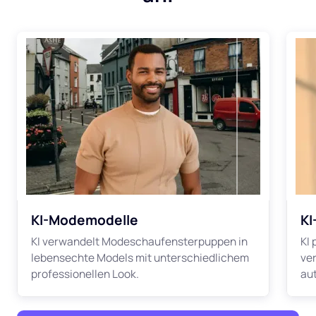
KI-Modemodelle
KI
KI verwandelt Modeschaufensterpuppen in
KI 
lebensechte Models mit unterschiedlichem
ve
professionellen Look.
au