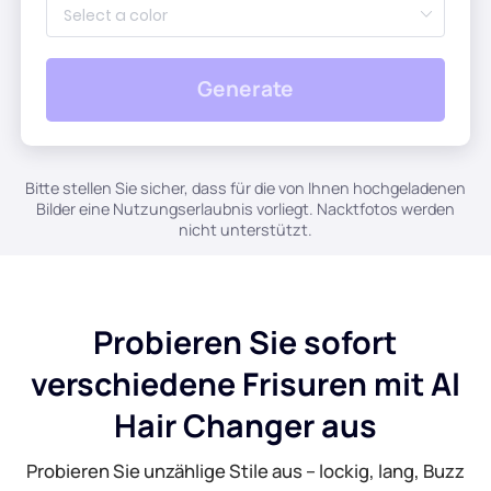
KI-Hintergrundgenerator
PDF online komprimieren
Generate
Online-Hintergrundwechsler
PDF-Datei online zusammenführen
Bildrechte
Konvertieren Sie PDF online in Word
Bitte stellen Sie sicher, dass für die von Ihnen hochgeladenen
Bilder eine Nutzungserlaubnis vorliegt. Nacktfotos werden
KI-Gesichtsgenerator
Konvertieren Sie PDF online in Excel
nicht unterstützt.
AI Image Extender
Konvertieren Sie PDF online in PPT
Probieren Sie sofort
Bildoptimierer auf Shopify
JPG zu PDF Online
verschiedene Frisuren mit AI
Bildaufheller
PDF zu JPG
Hair Changer aus
Probieren Sie unzählige Stile aus – lockig, lang, Buzz
WORD zu JPG