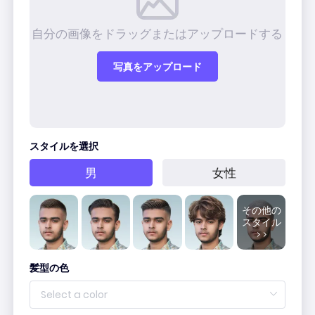
AIヘアスタイル
自分の画像をドラッグまたはアップロードする
クリーンアップの写真
写真をアップロード
古い写真を復元する
写真をカラー化する
スタイルを選択
無料画像圧縮ソフト
男
女性
電子商取引ツール
その他の
スタイル
>>
AIファッションモデル
PDFツール
髪型の色
衣服の色の変更
PDF 翻訳
すべてのツールを見る