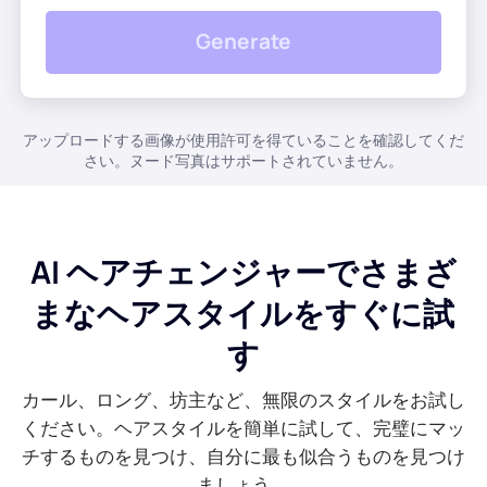
AI背景ジェネレーター
PDFをオンラインで圧縮
Generate
オンライン背景チェンジャー
PDFファイルをオンラインで結合
アップロードする画像が使用許可を得ていることを確認してくだ
画像の著作権
PDF を Word にオンラインで変換
さい。ヌード写真はサポートされていません。
AI顔ジェネレーター
PDF を Excel にオンラインで変換
AI ヘアチェンジャーでさまざ
AI画像エクステンダー
PDF を PPT にオンラインで変換
まなヘアスタイルをすぐに試
Shopifyの画像オプティマイザー
JPGからPDFへのオンライン変換
す
画像ブライトナー
カール、ロング、坊主など、無限のスタイルをお試し
PDFからJPGへ
ください。ヘアスタイルを簡単に試して、完璧にマッ
チするものを見つけ、自分に最も似合うものを見つけ
WORDからJPGへ
ましょう。