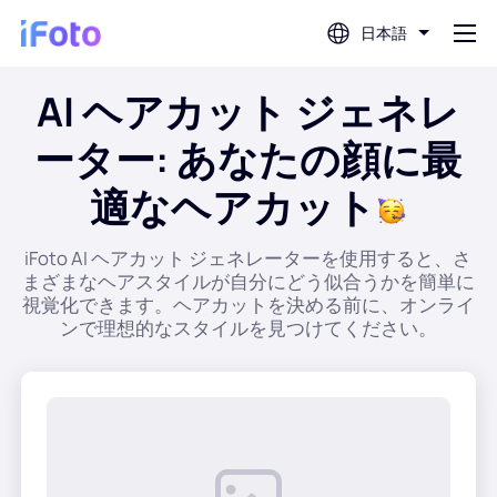
日本語
AI ヘアカット ジェネレ
ログイン
ーター: あなたの顔に最
AIフォトエディター
適なヘアカット
背景除去
iFoto AI ヘアカット ジェネレーターを使用すると、さ
まざまなヘアスタイルが自分にどう似合うかを簡単に
視覚化できます。ヘアカットを決める前に、オンライ
写真エンハンサー
ンで理想的なスタイルを見つけてください。
プロフィール写真メーカー
パスポート写真メーカー