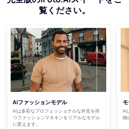
覧ください。
AIファッションモデル
モ
AIは多彩なプロフェッショナルな外見を持
A
つファッションマネキンをリアルなモデル
物
に変えます。