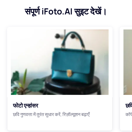
संपूर्ण iFoto.AI सुइट देखें।
फोटो एन्हांसर
छवि
छवि गुणवत्ता में तुरंत सुधार करें, रिज़ॉल्यूशन बढ़ाएँ
कॉप