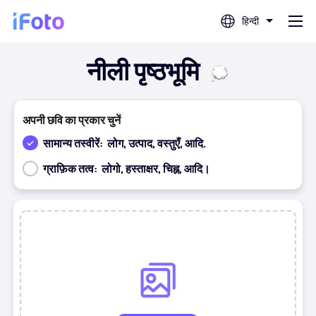
हिन्दी
नीली पृष्ठभूमि
लॉग इन करें
एआई फोटो संपादक
अपनी छवि का प्रकार चुनें
सामान्य तस्वीरें:
लोग, उत्पाद, वस्तुएँ, आदि.
बैकग्राउंड रिमूवर
ग्राफ़िक तत्व:
लोगो, हस्ताक्षर, चिह्न, आदि।
फोटो एन्हांसर
पहले
बाद
प्रोफ़ाइल चित्र निर्माता
पासपोर्ट फोटो निर्माता