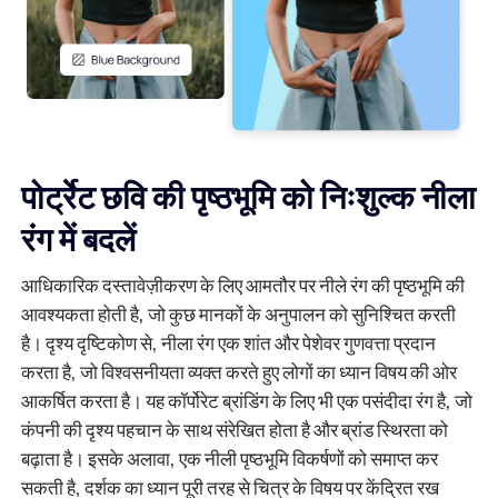
एआई बैकग्राउंड जेनरेटर
पीडीएफ ऑनलाइन संपीड़ित करें
ऑनलाइन पृष्ठभूमि परिवर्तक
पीडीएफ फाइल को ऑनलाइन मर्ज करें
छवि पुनः कॉपीराइट
पीडीएफ को ऑनलाइन वर्ड में बदलें
पोर्ट्रेट छवि की पृष्ठभूमि को निःशुल्क नीला
एआई फेस जेनरेटर
पीडीएफ को एक्सेल में ऑनलाइन बदलें
रंग में बदलें
एआई इमेज एक्सटेंडर
आधिकारिक दस्तावेज़ीकरण के लिए आमतौर पर नीले रंग की पृष्ठभूमि की
पीडीएफ को ऑनलाइन पीपीटी में बदलें
आवश्यकता होती है, जो कुछ मानकों के अनुपालन को सुनिश्चित करती
Shopify पर इमेज ऑप्टिमाइज़र
है। दृश्य दृष्टिकोण से, नीला रंग एक शांत और पेशेवर गुणवत्ता प्रदान
JPG से PDF ऑनलाइन
करता है, जो विश्वसनीयता व्यक्त करते हुए लोगों का ध्यान विषय की ओर
आकर्षित करता है। यह कॉर्पोरेट ब्रांडिंग के लिए भी एक पसंदीदा रंग है, जो
छवि चमकाने वाला
पीडीएफ से जेपीजी
कंपनी की दृश्य पहचान के साथ संरेखित होता है और ब्रांड स्थिरता को
बढ़ाता है। इसके अलावा, एक नीली पृष्ठभूमि विकर्षणों को समाप्त कर
वर्ड से JPG
सकती है, दर्शक का ध्यान पूरी तरह से चित्र के विषय पर केंद्रित रख