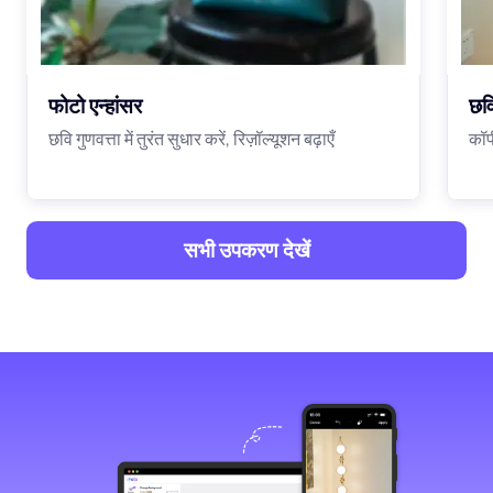
फोटो एन्हांसर
छवि
छवि गुणवत्ता में तुरंत सुधार करें, रिज़ॉल्यूशन बढ़ाएँ
कॉप
सभी उपकरण देखें