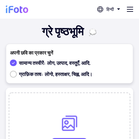
हिन्दी
ग्रे पृष्ठभूमि
लॉग इन करें
एआई फोटो संपादक
अपनी छवि का प्रकार चुनें
सामान्य तस्वीरें:
लोग, उत्पाद, वस्तुएँ, आदि.
बैकग्राउंड रिमूवर
ग्राफ़िक तत्व:
लोगो, हस्ताक्षर, चिह्न, आदि।
फोटो एन्हांसर
पहले
बाद
प्रोफ़ाइल चित्र निर्माता
पासपोर्ट फोटो निर्माता