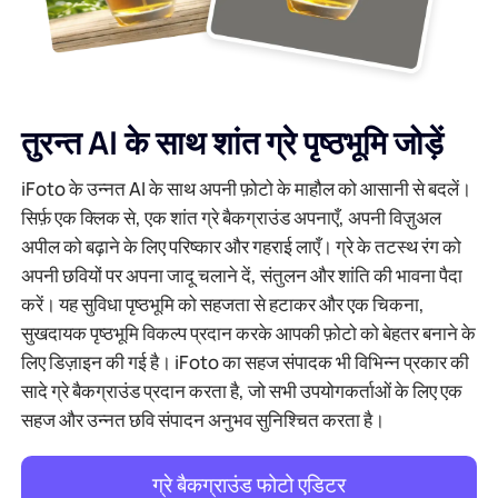
एआई बैकग्राउंड जेनरेटर
पीडीएफ ऑनलाइन संपीड़ित करें
ऑनलाइन पृष्ठभूमि परिवर्तक
पीडीएफ फाइल को ऑनलाइन मर्ज करें
तुरन्त AI के साथ शांत ग्रे पृष्ठभूमि जोड़ें
छवि पुनः कॉपीराइट
पीडीएफ को ऑनलाइन वर्ड में बदलें
iFoto के उन्नत AI के साथ अपनी फ़ोटो के माहौल को आसानी से बदलें।
एआई फेस जेनरेटर
सिर्फ़ एक क्लिक से, एक शांत ग्रे बैकग्राउंड अपनाएँ, अपनी विज़ुअल
पीडीएफ को एक्सेल में ऑनलाइन बदलें
अपील को बढ़ाने के लिए परिष्कार और गहराई लाएँ। ग्रे के तटस्थ रंग को
अपनी छवियों पर अपना जादू चलाने दें, संतुलन और शांति की भावना पैदा
एआई इमेज एक्सटेंडर
पीडीएफ को ऑनलाइन पीपीटी में बदलें
करें। यह सुविधा पृष्ठभूमि को सहजता से हटाकर और एक चिकना,
सुखदायक पृष्ठभूमि विकल्प प्रदान करके आपकी फ़ोटो को बेहतर बनाने के
Shopify पर इमेज ऑप्टिमाइज़र
JPG से PDF ऑनलाइन
लिए डिज़ाइन की गई है। iFoto का सहज संपादक भी विभिन्न प्रकार की
सादे ग्रे बैकग्राउंड प्रदान करता है, जो सभी उपयोगकर्ताओं के लिए एक
छवि चमकाने वाला
पीडीएफ से जेपीजी
सहज और उन्नत छवि संपादन अनुभव सुनिश्चित करता है।
वर्ड से JPG
ग्रे बैकग्राउंड फोटो एडिटर