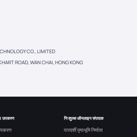
CHNOLOGY CO., LIMITED
OCKHART ROAD, WAN CHAI, HONG KONG
 AI उपकरण
निःशुल्क ऑनलाइन संपादक
 उपकरण
पारदर्शी पृष्ठभूमि निर्माता