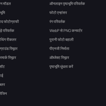
शन मॉडल
ऑनलाइन पृष्ठभूमि परिवर्तक
भूमि
फोटो एन्हांसर
ाद फोटोग्राफी
रंग परिवर्तक
े परिवर्तक
WebP से PNG कनवर्टर
ोथिंग रीकलर
पुरानी फोटो बहाली
्राउंड रिमूवर
पीएनजी निर्माता
मार्क रिमूवर
ऑब्जेक्ट रिमूवर
शॉट
पृष्ठभूमि धुंधला करें
ाई
्लर
मेजिन