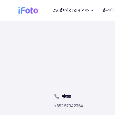
एआई फोटो संपादक
ई-कॉम
संख्या
+852 57042364