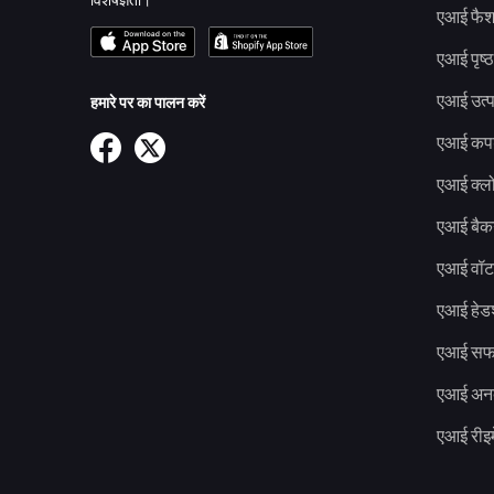
एआई फै
एआई पृष्ठ
एआई उत्प
हमारे पर का पालन करें
एआई कपड़
एआई क्ल
एआई बैकग
एआई वॉटर
एआई हेड
एआई सफ
एआई अनब
एआई रीइ