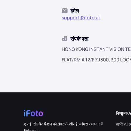
ईमेल
support@ifoto.ai
संपर्क पता
HONG KONG INSTANT VISION TE
FLAT/RM A 12/F ZJ300, 300 L
निःशुल्क
एआई-संवर्धित फैशन फोटोग्राफी और ई-कॉमर्स समाधान में
सभी AI
विशेषज्ञता।