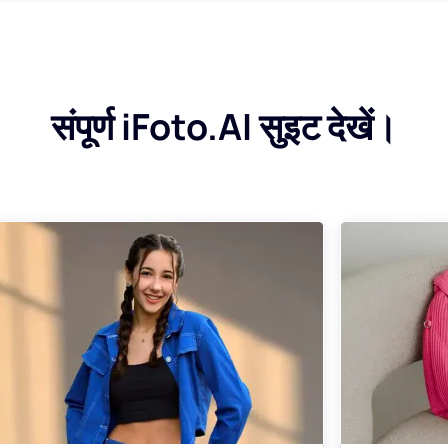
संपूर्ण iFoto.AI सुइट देखें।