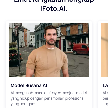
iFoto.AI.
Model Busana AI
La
AI mengubah manekin fesyen menjadi model
AI
yang hidup dengan penampilan profesional
be
yang beragam.
li