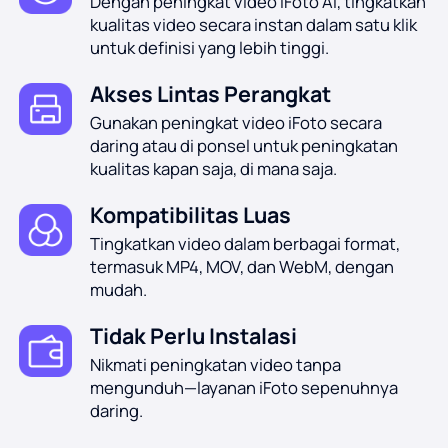
Dengan peningkat video iFoto AI, tingkatkan
kualitas video secara instan dalam satu klik
Generator Latar Belakang AI
Kompres PDF Online
untuk definisi yang lebih tinggi.
Pengubah Latar Belakang Online
Gabungkan File PDF Secara Online
Akses Lintas Perangkat
Gunakan peningkat video iFoto secara
Hak Cipta Gambar
daring atau di ponsel untuk peningkatan
Konversi PDF ke Word Online
kualitas kapan saja, di mana saja.
Generator Wajah AI
Konversi PDF ke Excel Online
Kompatibilitas Luas
Tingkatkan video dalam berbagai format,
Pemanjang Gambar AI
Konversi PDF ke PPT Online
termasuk MP4, MOV, dan WebM, dengan
mudah.
Pengoptimal Gambar di Shopify
JPG ke PDF Online
Tidak Perlu Instalasi
Nikmati peningkatan video tanpa
Pencerah Gambar
PDF ke JPG
mengunduh—layanan iFoto sepenuhnya
daring.
WORD ke JPG