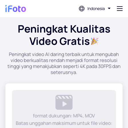
Indonesia
Peningkat Kualitas
Gabung
Video Gratis
Editor Foto AI
Peningkat video AI daring terbaik untuk mengubah
video berkualitas rendah menjadi format resolusi
Penghapus Latar Belakang
tinggi yang menakjubkan seperti 4K pada 30FPS dan
seterusnya.
Penambah Foto
Pembuat Gambar Profil
Pembuat Foto Paspor
format dukungan: MP4, MOV
Batas unggahan maksimum untuk file video: