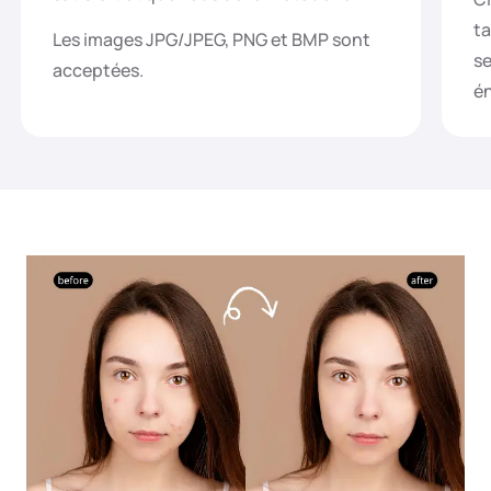
ta
Les images JPG/JPEG, PNG et BMP sont
se
acceptées.
én