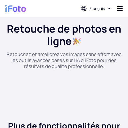
Français
Retouche de photos en
Connex
ligne
AI Photo Editor
Retouchez et améliorez vos images sans effort avec
les outils avancés basés sur l'IA d'iFoto pour des
Suppression d'arrière-plan
résultats de qualité professionnelle.
Amélioration de la photo
Créateur de photos de profil
Créateur de photos de passeport
Plus de fonctionnalités pour