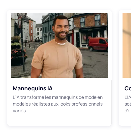
Mannequins IA
Co
L’IA transforme les mannequins de mode en
L'
modèles réalistes aux looks professionnels
sc
variés.
d'