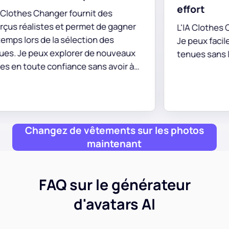
effort
t des
t de gagner
L'IA Clothes Changer est fantastique 
on des
Je peux facilement visualiser mes
e nouveaux
tenues sans les essayer.
ans avoir à
i rend la
s !
Changez de vêtements sur les photos
maintenant
FAQ sur le générateur
d'avatars AI