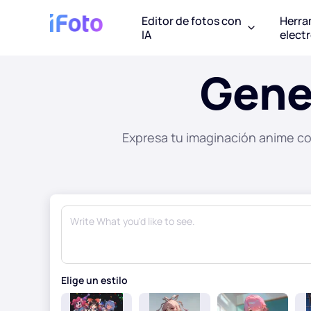
Editor de fotos con
Herra
IA
elect
Gene
Expresa tu imaginación anime co
Elige un estilo