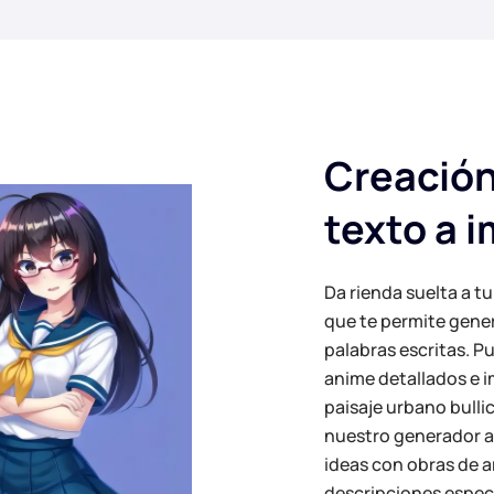
Creación
texto a 
Da rienda suelta a t
que te permite gener
palabras escritas. P
anime detallados e 
paisaje urbano bulli
nuestro generador al
ideas con obras de a
descripciones especí