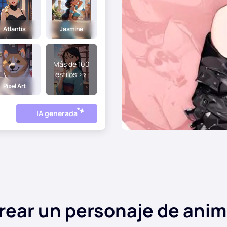
Atlantis
Jasmine
Más de 100
estilos >>
Pixel Art
IA generada
ear un personaje de anim