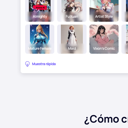
Almighty
Fu Xuan
Artist Style
Mature Female
Maid
Vixon's Comic
Muestra rápida
¿Cómo cr