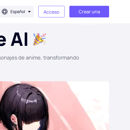
Crear una
Español
Acceso
cuenta
 AI
rsonajes de anime, transformando