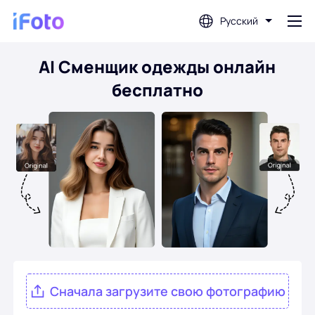
Русский
AI Сменщик одежды онлайн
Войти
бесплатно
Фоторедактор с искусственным
интеллектом
Удаление фона
Фотоулучшитель
Создатель фото профиля
Сначала загрузите свою фотографию
Создатель фотографий на паспорт