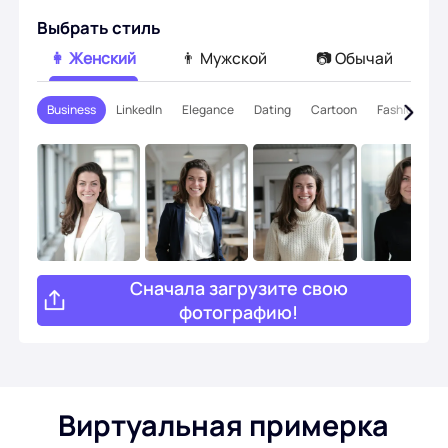
Выбрать стиль
Прическа ИИ
👩 Женский
👨 Мужской
📷 Обычай
Фотографии уборки
Business
LinkedIn
Elegance
Dating
Cartoon
Fashion
S
Восстановить старое фото
Раскрасить фото
Бесплатный компрессор изображений
Сначала загрузите свою
фотографию!
Инструменты электронной коммерции
Модели с искусственным интеллектом
PDF-инструменты
Виртуальная примерка
Перекраска одежды