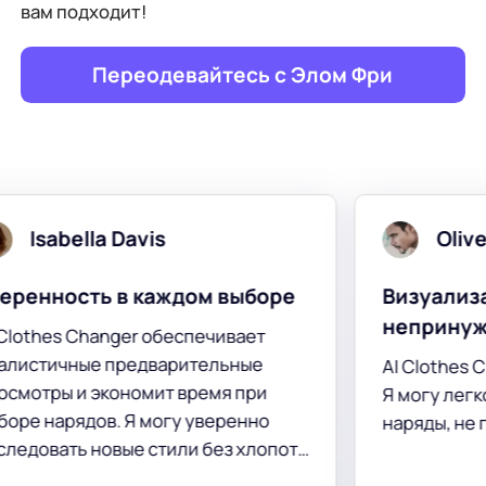
вам подходит!
Переодевайтесь с Элом Фри
Oliver Smith
выборе
Визуализация
непринужденного наряда
вает
ные
AI Clothes Changer — это фантастика!
 при
Я могу легко визуализировать свои
енно
наряды, не примеряя их.
 хлопот
лая