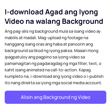
I-download Agad ang Iyong
Video na walang Background
Ang pag-alis ng background mula sa isang video ay
mabilis at madali. Mag-upload ng footage na
hanggang isang oras ang haba at panoorin ang
background sa likod ng iyong paksa. Maaari mong
ipagpatuloy ang pagpino sa iyong video sa
pamamagitan ng pagdaragdag ng mga filter, text, o
kahit isang animated na call-to-action. Kapag
kumpleto na, i-download ang iyong video o i-publish
ito nang direkta sa iyong mga social media account.
Alisin ang Background ng Video