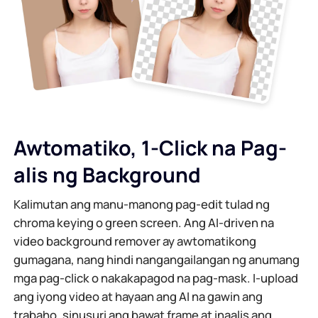
AI Background Generator
I-compress ang PDF Online
Online na Background Changer
Pagsamahin ang PDF File Online
Imahe Recopyright
I-convert ang PDF sa Word Online
AI Face Generator
Awtomatiko, 1-Click na Pag-
I-convert ang PDF sa Excel Online
alis ng Background
AI Image Extender
I-convert ang PDF sa PPT Online
Kalimutan ang manu-manong pag-edit tulad ng
Image Optimizer sa Shopify
chroma keying o green screen. Ang AI-driven na
JPG hanggang PDF Online
video background remover ay awtomatikong
Imahe Brightener
gumagana, nang hindi nangangailangan ng anumang
PDF hanggang JPG
mga pag-click o nakakapagod na pag-mask. I-upload
ang iyong video at hayaan ang AI na gawin ang
WORD sa JPG
trabaho, sinusuri ang bawat frame at inaalis ang