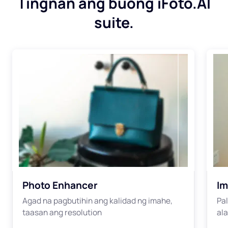
Tingnan ang buong iFoto.AI
suite.
Photo Enhancer
Im
Agad na pagbutihin ang kalidad ng imahe,
Pal
taasan ang resolution
ala