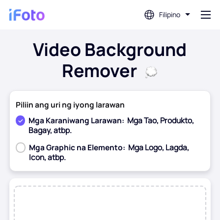
Filipino
Video Background
Mag log in
Remover
AI Photo Editor
Piliin ang uri ng iyong larawan
Background Remover
Mga Karaniwang Larawan:
Mga Tao, Produkto,
Bagay, atbp.
Photo Enhancer
Mga Graphic na Elemento:
Mga Logo, Lagda,
Icon, atbp.
Profile Picture Maker
dati
Pagkatapos
Tagagawa ng Larawan ng Pasaporte