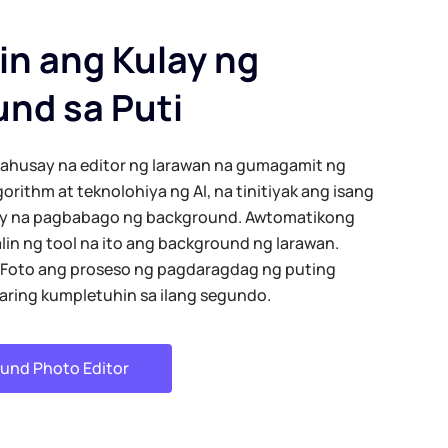
in ang Kulay ng
nd sa Puti
mahusay na editor ng larawan na gumagamit ng
rithm at teknolohiya ng AI, na tinitiyak ang isang
loy na pagbabago ng background. Awtomatikong
lin ng tool na ito ang background ng larawan.
 iFoto ang proseso ng pagdaragdag ng puting
ring kumpletuhin sa ilang segundo.
und Photo Editor