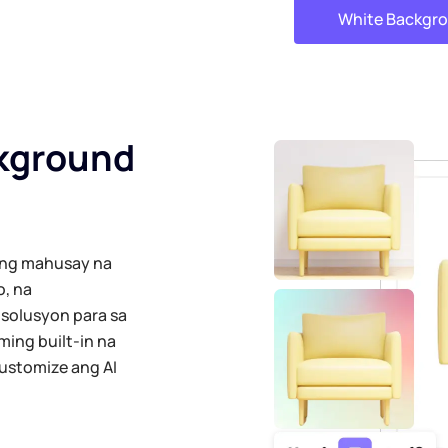
White Backgro
ckground
sang mahusay na
o, na
solusyon para sa
ming built-in na
customize ang AI