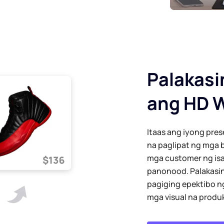
Palakasi
ang HD 
Itaas ang iyong pre
na paglipat ng mga 
mga customer ng isa
panonood. Palakasin
pagiging epektibo n
mga visual na produ