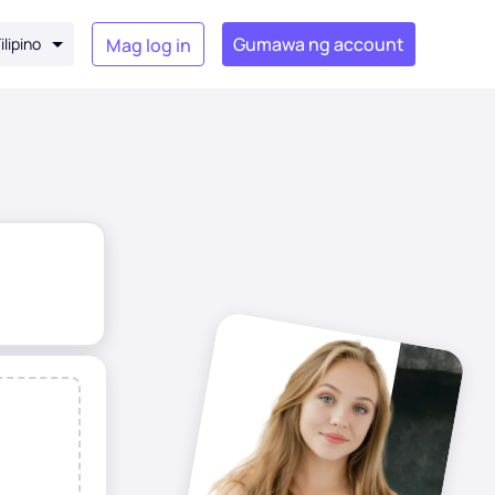
Gumawa ng account
ilipino
Mag log in
Pagkatapos