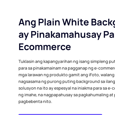
Ang Plain White Bac
ay Pinakamahusay Pa
Ecommerce
Tuklasin ang kapangyarihan ng isang simpleng p
para sa pinakamainam na pagganap ng e-commerce
mga larawan ng produkto gamit ang iFoto, walang 
nagsasama ng purong puting background sa ilan
solusyon na ito ay espesyal na iniakma para sa e
ng imahe, na nagpapahusay sa pagkahumaling at 
pagbebenta nito.