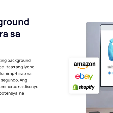
kground
ra sa
uting background
. Itaas ang iyong
kahirap-hirap na
g segundo. Ang
-commerce na disenyo
potensyal na