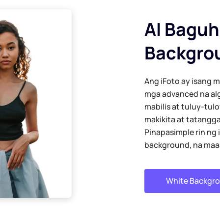
AI Baguh
Backgrou
Ang iFoto ay isang 
mga advanced na algo
mabilis at tuluy-tu
makikita at tatangga
Pinapasimple rin ng
background, na maaa
White Backgro