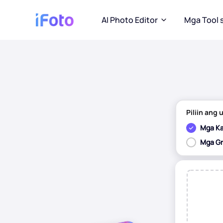
AI Photo Editor
Mga Tool 
Piliin ang 
Mga Ka
Mga Gr