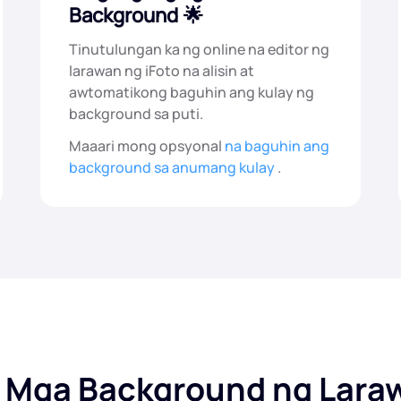
Background
Tinutulungan ka ng online na editor ng
larawan ng iFoto na alisin at
awtomatikong baguhin ang kulay ng
background sa puti.
Maaari mong opsyonal
na baguhin ang
background sa anumang kulay
.
ng Mga Background ng Lara