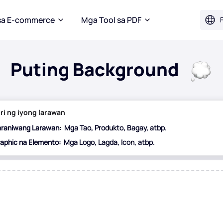
sa E-commerce
Mga Tool sa PDF
F
Puting Background
uri ng iyong larawan
raniwang Larawan:
Mga Tao, Produkto, Bagay, atbp.
aphic na Elemento:
Mga Logo, Lagda, Icon, atbp.
dati