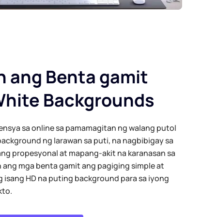
n ang Benta gamit
White Backgrounds
sensya sa online sa pamamagitan ng walang putol
background ng larawan sa puti, na nagbibigay sa
ng propesyonal at mapang-akit na karanasan sa
 ang mga benta gamit ang pagiging simple at
g isang HD na puting background para sa iyong
kto.