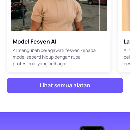
Model Fesyen AI
La
AI mengubah peragawati fesyen kepada
AI
model seperti hidup dengan rupa
pe
profesional yang pelbagai.
pe
Lihat semua alatan