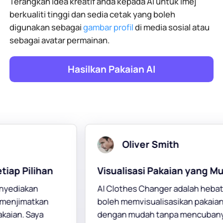
Terangkan idea kreatif anda kepada AI untuk imej
berkualiti tinggi dan sedia cetak yang boleh
digunakan sebagai
gambar profil
di media sosial atau
sebagai avatar permainan.
Hasilkan Pakaian AI
Noah Brown
an yang Mudah
Revolusi Fesyen
alah hebat! Saya
Alat Dalam Talian untuk menuka
kan pakaian saya
pakaian pada seseorang adalah
 mencubanya.
pengubah permainan! Ia memb