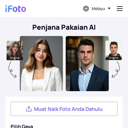
Melayu
Penjana Pakaian AI
Log masuk
Editor Foto AI
Pembuang Latar Belakang
Penambah Foto
Pembuat Gambar Profil
Muat Naik Foto Anda Dahulu
Pembuat Foto Pasport
Pilih Gaya