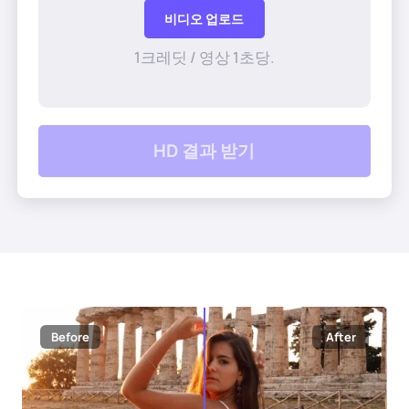
AI 헤어스타일
비디오 업로드
1크레딧 / 영상 1초당.
청소 사진
오래된 사진 복원
HD 결과 받기
사진에 색칠
무료 이미지 압축기
전자상거래 도구
AI 패션 모델
PDF 도구
Before
After
의류 리컬러링
PDF 번역기
모든 도구 탐색