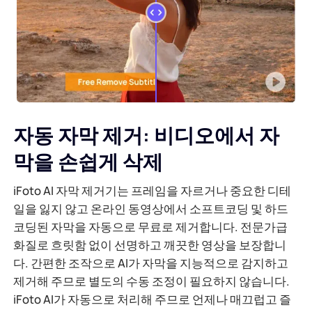
AI 배경 생성기
PDF 온라인 압축
온라인 배경 변경기
PDF 파일 온라인 병합
이미지 재저작권
PDF를 Word로 온라인 변환
자동 자막 제거: 비디오에서 자
AI 얼굴 생성기
PDF를 Excel로 온라인 변환
막을 손쉽게 삭제
AI 이미지 확장기
PDF를 PPT로 온라인 변환
iFoto AI 자막 제거기는 프레임을 자르거나 중요한 디테
일을 잃지 않고 온라인 동영상에서 소프트코딩 및 하드
Shopify의 이미지 최적화 도구
JPG를 PDF로 온라인 변환
코딩된 자막을 자동으로 무료로 제거합니다. 전문가급
화질로 흐릿함 없이 선명하고 깨끗한 영상을 보장합니
이미지 브라이트너
PDF를 JPG로
다. 간편한 조작으로 AI가 자막을 지능적으로 감지하고
제거해 주므로 별도의 수동 조정이 필요하지 않습니다.
iFoto AI가 자동으로 처리해 주므로 언제나 매끄럽고 즐
WORD를 JPG로