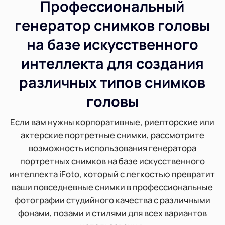
Профессиональный
PDF-переводчик
Просмотреть все инструменты
генератор снимков головы
Генератор фонового ИИ
Сжать PDF онлайн
на базе искусственного
Онлайн-сменщик фона
интеллекта для создания
Объединить PDF-файл онлайн
различных типов снимков
Авторские права на изображение
Конвертировать PDF в Word онлайн
головы
Генератор лиц с искусственным интеллектом
Конвертировать PDF в Excel онлайн
Если вам нужны корпоративные, риелторские или
актерские портретные снимки, рассмотрите
Расширитель изображений ИИ
Конвертировать PDF в PPT онлайн
возможность использования генератора
портретных снимков на базе искусственного
Оптимизатор изображений на Shopify
JPG в PDF онлайн
интеллекта iFoto, который с легкостью превратит
ваши повседневные снимки в профессиональные
Осветлитель изображения
фотографии студийного качества с различными
PDF в JPG
фонами, позами и стилями для всех вариантов