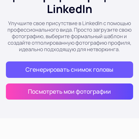
LinkedIn
Прическа ИИ
Улучшите свое присутствие в LinkedIn с помощью
Фотографии уборки
профессионального вида. Просто загрузите свою
фотографию, выберите формальный шаблон и
создайте отполированную фотографию профиля,
Восстановить старое фото
идеально подходящую для нетворкинга.
Раскрасить фото
Сгенерировать снимок головы
Бесплатный компрессор изображений
Посмотреть мои фотографии
Инструменты электронной коммерции
Модели с искусственным интеллектом
PDF-инструменты
Перекраска одежды