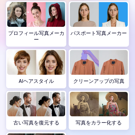
AIヘアスタイル
クリーンアップの写真
プロフィール写真メーカ
パスポート写真メーカー
古い写真を復元する
ー
写真をカラー化する
無料画像圧縮ソフト
AIヘアスタイル
クリーンアップの写真
電子商取引ツール
AIファッションモデル
PDFツール
古い写真を復元する
写真をカラー化する
衣服の色の変更
PDF 翻訳
すべてのツールを見る