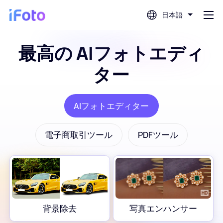
日本語
最高の AIフォトエディ
ログイン
ター
AIフォトエディター
AIフォトエディター
背景除去
電子商取引ツール
PDFツール
写真エンハンサー
プロフィール写真メーカー
パスポート写真メーカー
背景除去
写真エンハンサー