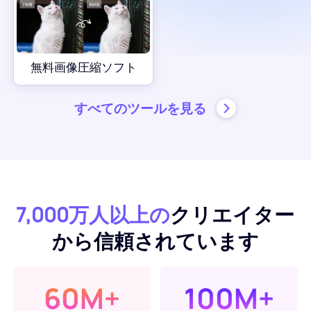
AI背景ジェネレーター
PDFをオンラインで圧縮
オンライン背景チェンジャー
PDFファイルをオンラインで結合
無料画像圧縮ソフト
画像の著作権
PDF を Word にオンラインで変換
すべてのツールを見る
AI顔ジェネレーター
PDF を Excel にオンラインで変換
AI画像エクステンダー
PDF を PPT にオンラインで変換
7,000万人以上の
クリエイター
Shopifyの画像オプティマイザー
JPGからPDFへのオンライン変換
から信頼されています
画像ブライトナー
PDFからJPGへ
60M+
100M+
WORDからJPGへ