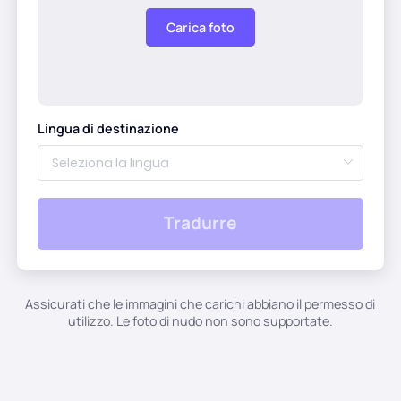
Acconciatura AI
Carica foto
Immagini di pulizia
Ripristina vecchia foto
Lingua di destinazione
Colora la foto
Compressore di immagini gratuito
Tradurre
Strumenti di e-commerce
Assicurati che le immagini che carichi abbiano il permesso di
Modelli di moda AI
utilizzo. Le foto di nudo non sono supportate.
Strumenti PDF
Ricolorazione degli abiti
Traduttore PDF
Esplora tutti gli strumenti