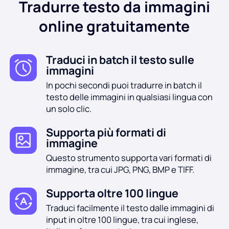
Tradurre testo da immagini
Generatore di sfondo AI
Comprimi PDF online
online gratuitamente
Cambia sfondo online
Unisci file PDF online
Traduci in batch il testo sulle
immagini
Diritti d'autore dell'immagine
Converti PDF in Word online
In pochi secondi puoi tradurre in batch il
testo delle immagini in qualsiasi lingua con
Generatore di volti AI
Converti PDF in Excel online
un solo clic.
Estensione dell'immagine AI
Supporta più formati di
Converti PDF in PPT online
immagine
Ottimizzatore di immagini su Shopify
Questo strumento supporta vari formati di
JPG in PDF online
immagine, tra cui JPG, PNG, BMP e TIFF.
Schiarente per immagini
PDF in JPG
Supporta oltre 100 lingue
Traduci facilmente il testo dalle immagini di
da PAROLA a JPG
input in oltre 100 lingue, tra cui inglese,