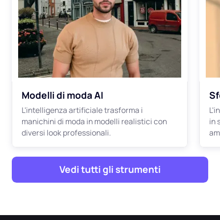
Modelli di moda AI
Sf
L'intelligenza artificiale trasforma i
L'i
manichini di moda in modelli realistici con
in 
diversi look professionali.
amb
Vedi tutti gli strumenti