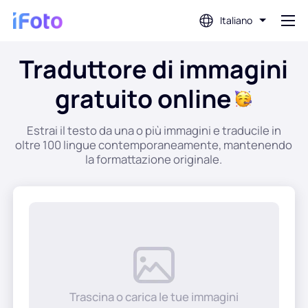
Italiano
Traduttore di immagini
Login
gratuito online
Editor di foto AI
Estrai il testo da una o più immagini e traducile in
oltre 100 lingue contemporaneamente, mantenendo
Rimozione dello sfondo
la formattazione originale.
Miglioratore di foto
Creatore di immagini del profilo
Creatore di fototessere
Trascina o carica le tue immagini