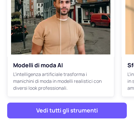
Modelli di moda AI
Sf
L'intelligenza artificiale trasforma i
L'i
manichini di moda in modelli realistici con
in 
diversi look professionali.
amb
Vedi tutti gli strumenti