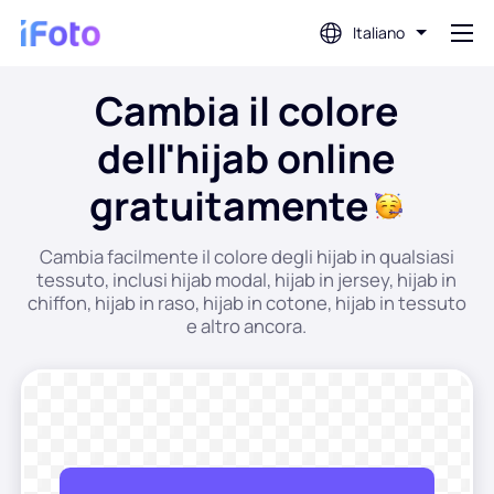
Italiano
Cambia il colore
Login
dell'hijab online
Editor di foto AI
gratuitamente
Rimozione dello sfondo
Cambia facilmente il colore degli hijab in qualsiasi
tessuto, inclusi hijab modal, hijab in jersey, hijab in
chiffon, hijab in raso, hijab in cotone, hijab in tessuto
Miglioratore di foto
e altro ancora.
Creatore di immagini del profilo
Creatore di fototessere