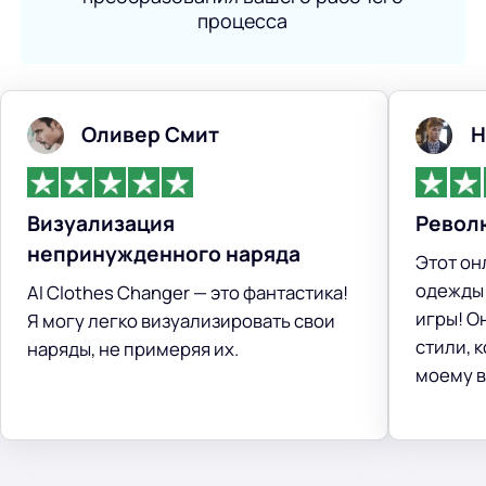
процесса
Оливер Смит
Н
Визуализация
Револ
непринужденного наряда
Этот он
одежды 
AI Clothes Changer — это фантастика!
игры! О
Я могу легко визуализировать свои
стили, 
наряды, не примеряя их.
моему в