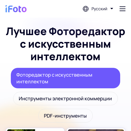
Русский
Лучшее Фоторедактор
Войти
с искусственным
Фоторедактор с искусственным
интеллектом
интеллектом
Фоторедактор с искусственным
Удаление фона
интеллектом
Фотоулучшитель
Инструменты электронной коммерции
Создатель фото профиля
PDF-инструменты
Создатель фотографий на паспорт