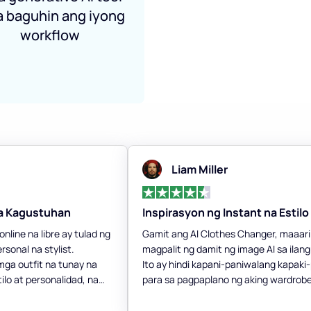
a baguhin ang iyong
workflow
Liam Miller
ga Kagustuhan
Inspirasyon ng Instant na Estilo
nline na libre ay tulad ng
Gamit ang AI Clothes Changer, maaar
sonal na stylist.
magpalit ng damit ng image AI sa ilan
ga outfit na tunay na
Ito ay hindi kapani-paniwalang kapak
ilo at personalidad, na
para sa pagpaplano ng aking wardrobe
!