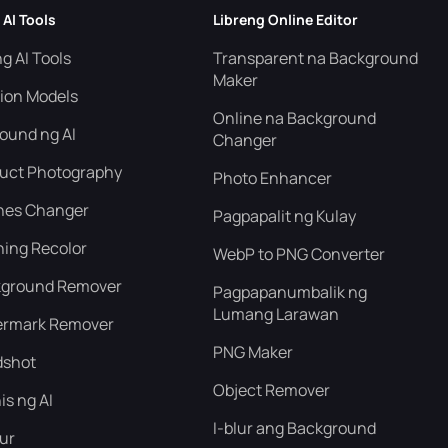
 AI Tools
Libreng Online Editor
g AI Tools
Transparent na Background
Maker
hion Models
Online na Background
ound ng AI
Changer
duct Photography
Photo Enhancer
thes Changer
Pagpapalit ng Kulay
hing Recolor
WebP to PNG Converter
kground Remover
Pagpapanumbalik ng
Lumang Larawan
ermark Remover
PNG Maker
dshot
Object Remover
nis ng AI
I-blur ang Background
lur