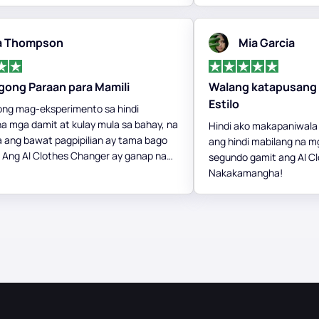
a Thompson
Mia Garcia
gong Paraan para Mamili
Walang katapusang 
Estilo
ong mag-eksperimento sa hindi
a mga damit at kulay mula sa bahay, na
Hindi ako makapaniwala
na ang bawat pagpipilian ay tama bago
ang hindi mabilang na mg
. Ang AI Clothes Changer ay ganap na
segundo gamit ang AI C
ung paano ako lumapit sa fashion.
Nakakamangha!