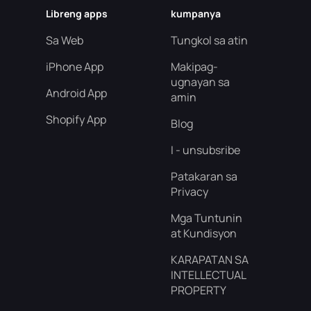
Libreng apps
kumpanya
Sa Web
Tungkol sa atin
iPhone App
Makipag-
ugnayan sa
Android App
amin
Shopify App
Blog
I - unsubsribe
Patakaran sa
Privacy
Mga Tuntunin
at Kundisyon
KARAPATAN SA
INTELLECTUAL
PROPERTY