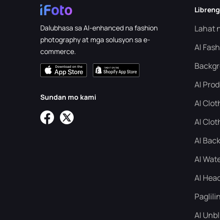
Libreng
Dalubhasa sa AI-enhanced na fashion
Lahat n
photography at mga solusyon sa e-
AI Fas
commerce.
Backgr
AI Pro
Sundan mo kami
AI Clo
AI Clot
AI Bac
AI Wat
AI Hea
Paglili
AI Unb