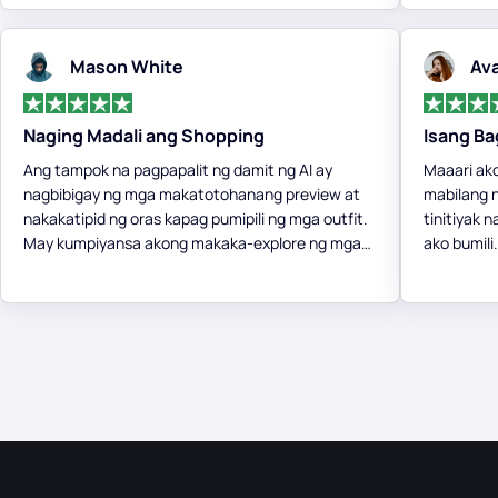
Mason White
Av
Naging Madali ang Shopping
Isang Ba
Ang tampok na pagpapalit ng damit ng AI ay
Maaari ak
nagbibigay ng mga makatotohanang preview at
mabilang n
nakakatipid ng oras kapag pumipili ng mga outfit.
tinitiyak 
May kumpiyansa akong makaka-explore ng mga
ako bumili
bagong istilo nang hindi nahihirapang subukan
nagbago k
ang bawat piraso!