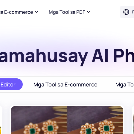
sa E-commerce
Mga Tool sa PDF
F
amahusay AI Ph
 Editor
Mga Tool sa E-commerce
Mga To