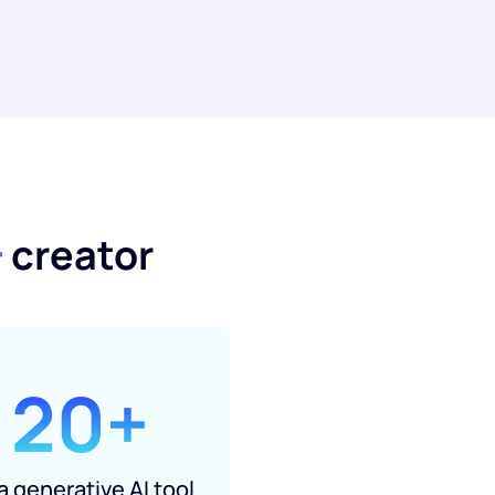
+
creator
20+
 generative AI tool