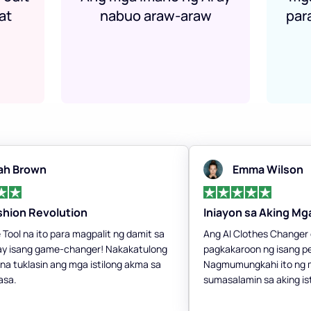
at
nabuo araw-araw
par
ah Brown
Emma Wilson
shion Revolution
Iniayon sa Aking M
 Tool na ito para magpalit ng damit sa
Ang AI Clothes Changer o
 ay isang game-changer! Nakakatulong
pagkakaroon ng isang per
n na tuklasin ang mga istilong akma sa
Nagmumungkahi ito ng m
asa.
sumasalamin sa aking ist
nagpapasaya sa fashion