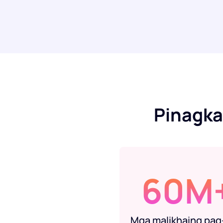
Pinagka
60M
Mga malikhaing pag