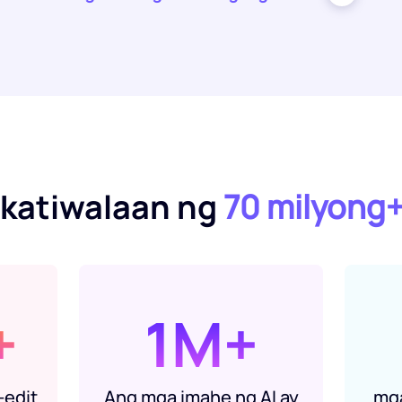
katiwalaan ng
70 milyong
+
1M+
-edit
Ang mga imahe ng AI ay
mga