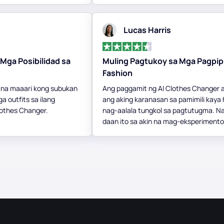
Lucas Harris
Mga Posibilidad sa
Muling Pagtukoy sa Mga Pagpipi
Fashion
 na maaari kong subukan
Ang paggamit ng AI Clothes Changer 
a outfits sa ilang
ang aking karanasan sa pamimili kaya 
lothes Changer.
nag-aalala tungkol sa pagtutugma. N
daan ito sa akin na mag-eksperimento 
ibang hitsura, tinitiyak na gagawin ko
pinakamahusay na mga pagpipilian bag