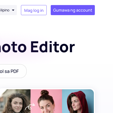
Gumawa ng account
ilipino
Mag log in
oto Editor
ol sa PDF