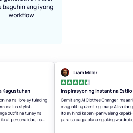
a baguhin ang iyong
workflow
Liam Miller
ga Kagustuhan
Inspirasyon ng Instant na Estilo
nline na libre ay tulad ng
Gamit ang AI Clothes Changer, maaar
sonal na stylist.
magpalit ng damit ng image AI sa ilan
ga outfit na tunay na
Ito ay hindi kapani-paniwalang kapak
ilo at personalidad, na
para sa pagpaplano ng aking wardrobe
!