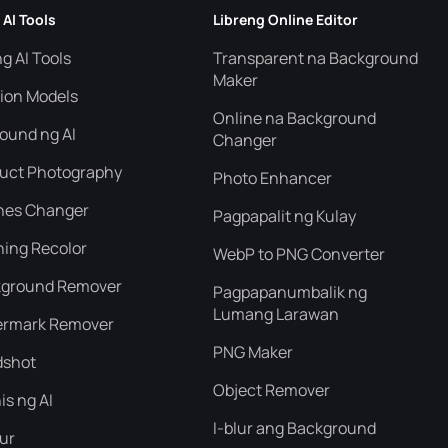
 AI Tools
Libreng Online Editor
g AI Tools
Transparent na Background
Maker
hion Models
Online na Background
ound ng AI
Changer
duct Photography
Photo Enhancer
thes Changer
Pagpapalit ng Kulay
hing Recolor
WebP to PNG Converter
kground Remover
Pagpapanumbalik ng
Lumang Larawan
ermark Remover
PNG Maker
dshot
Object Remover
nis ng AI
I-blur ang Background
lur