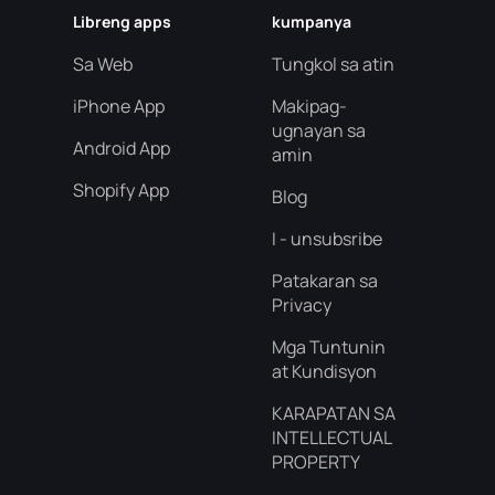
Libreng apps
kumpanya
Sa Web
Tungkol sa atin
iPhone App
Makipag-
ugnayan sa
Android App
amin
Shopify App
Blog
I - unsubsribe
Patakaran sa
Privacy
Mga Tuntunin
at Kundisyon
KARAPATAN SA
INTELLECTUAL
PROPERTY