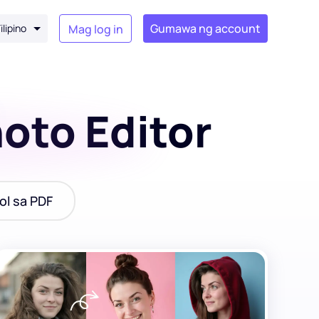
Gumawa ng account
ilipino
Mag log in
oto Editor
ol sa PDF