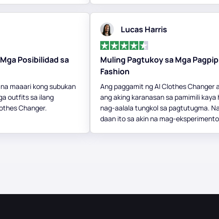
Lucas Harris
Mga Posibilidad sa
Muling Pagtukoy sa Mga Pagpipi
Fashion
 na maaari kong subukan
Ang paggamit ng AI Clothes Changer 
a outfits sa ilang
ang aking karanasan sa pamimili kaya 
lothes Changer.
nag-aalala tungkol sa pagtutugma. N
daan ito sa akin na mag-eksperimento 
ibang hitsura, tinitiyak na gagawin ko
pinakamahusay na mga pagpipilian bag