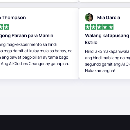
a Thompson
Mia Garcia
gong Paraan para Mamili
Walang katapusang 
Estilo
ong mag-eksperimento sa hindi
a mga damit at kulay mula sa bahay, na
Hindi ako makapaniwala
na ang bawat pagpipilian ay tama bago
ang hindi mabilang na mg
. Ang AI Clothes Changer ay ganap na
segundo gamit ang AI C
ung paano ako lumapit sa fashion.
Nakakamangha!