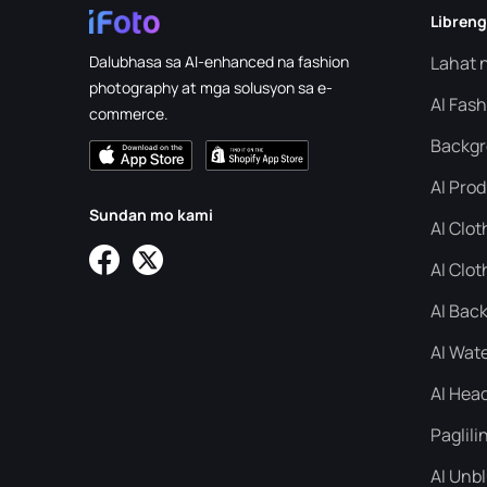
Libreng
Dalubhasa sa AI-enhanced na fashion
Lahat n
photography at mga solusyon sa e-
AI Fas
commerce.
Backgr
AI Pro
Sundan mo kami
AI Clo
AI Clot
AI Bac
AI Wat
AI Hea
Paglili
AI Unb