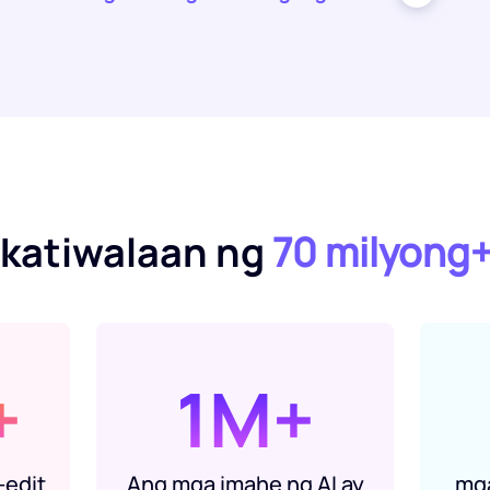
katiwalaan ng
70 milyong
+
1M+
-edit
Ang mga imahe ng AI ay
mga