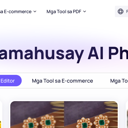
sa E-commerce
Mga Tool sa PDF
F
amahusay AI Ph
 Editor
Mga Tool sa E-commerce
Mga To