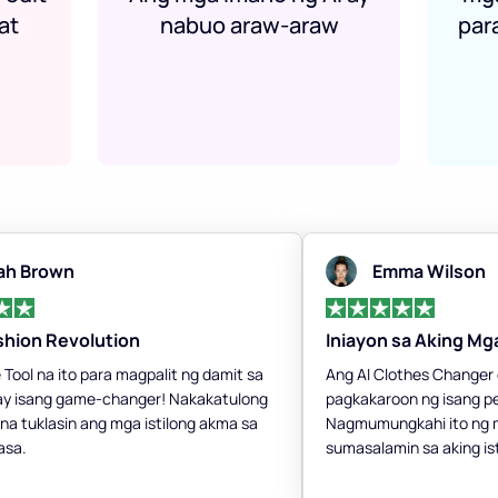
at
nabuo araw-araw
par
ah Brown
Emma Wilson
shion Revolution
Iniayon sa Aking M
 Tool na ito para magpalit ng damit sa
Ang AI Clothes Changer o
 ay isang game-changer! Nakakatulong
pagkakaroon ng isang per
n na tuklasin ang mga istilong akma sa
Nagmumungkahi ito ng m
asa.
sumasalamin sa aking ist
nagpapasaya sa fashion