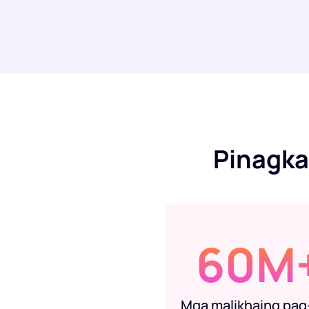
Pinagka
60M
Mga malikhaing pag