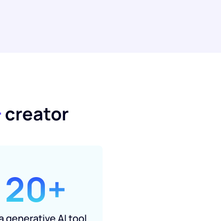
+
creator
20+
 generative AI tool