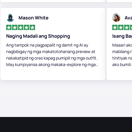
Mason White
Av
Naging Madali ang Shopping
Isang Ba
Ang tampok na pagpapalit ng damit ng AI ay
Maaari ak
nagbibigay ng mga makatotohanang preview at
mabilang n
nakakatipid ng oras kapag pumipili ng mga outfit.
tinitiyak 
May kumpiyansa akong makaka-explore ng mga
ako bumili
bagong istilo nang hindi nahihirapang subukan
nagbago k
ang bawat piraso!