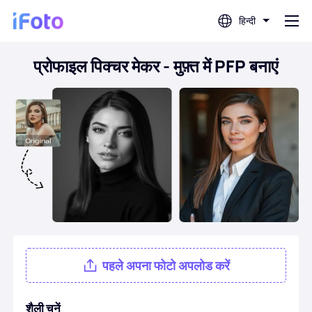
हिन्दी
प्रोफाइल पिक्चर मेकर - मुफ़्त में PFP बनाएं
लॉग इन करें
एआई फोटो संपादक
बैकग्राउंड रिमूवर
फोटो एन्हांसर
प्रोफ़ाइल चित्र निर्माता
पहले अपना फोटो अपलोड करें
पासपोर्ट फोटो निर्माता
शैली चुनें