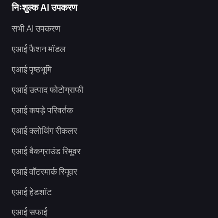
निःशुल्क AI उपकरण
सभी AI उपकरण
एआई फैशन मॉडल
एआई पृष्ठभूमि
एआई उत्पाद फोटोग्राफी
एआई कपड़े परिवर्तक
एआई क्लोथिंग रीकलर
एआई बैकग्राउंड रिमूवर
एआई वॉटरमार्क रिमूवर
एआई हेडशॉट
एआई सफाई