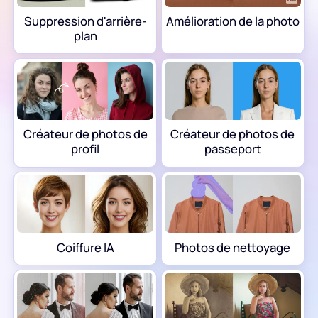
Coiffure IA
Suppression d'arrière-
Amélioration de la photo
plan
Photos de nettoyage
Restaurer une vieille photo
Coloriser une photo
Créateur de photos de
Créateur de photos de
profil
passeport
Compresseur d'images gratuit
Outils de commerce électronique
Coiffure IA
Photos de nettoyage
Modèles de mode IA
Outils PDF
Recoloration de vêtements
Traducteur PDF
Découvrir tous les outils