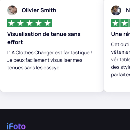
Olivier Smith
N
Visualisation de tenue sans
Une ré
effort
Cet outi
vêtemen
L'IA Clothes Changer est fantastique !
véritable
Je peux facilement visualiser mes
des sty
tenues sans les essayer.
parfait