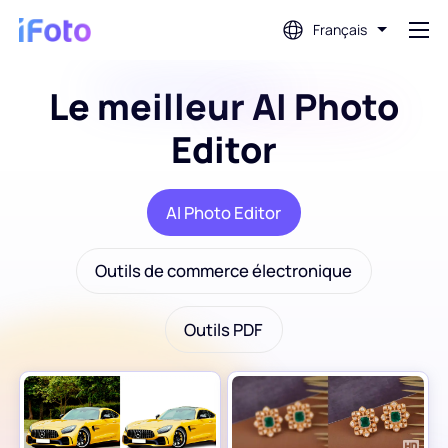
Français
Le meilleur AI Photo
Connex
Editor
AI Photo Editor
AI Photo Editor
Suppression d'arrière-plan
Outils de commerce électronique
Amélioration de la photo
Outils PDF
Créateur de photos de profil
Créateur de photos de passeport