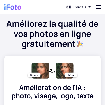
Français
Améliorez la qualité de
Connex
vos photos en ligne
AI Photo Editor
gratuitement
Suppression d'arrière-plan
Amélioration de la photo
Créateur de photos de profil
Amélioration de l'IA :
photo, visage, logo, texte
Créateur de photos de passeport