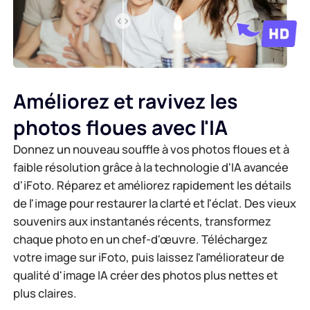
Générateur d'arrière-plan IA
Compresser un PDF en ligne
Changeur d'arrière-plan en ligne
Fusionner des fichiers PDF en ligne
Améliorez et ravivez les
Droits d'auteur sur les images
Convertir un PDF en Word en ligne
photos floues avec l'IA
Générateur de visage IA
Convertir un PDF en Excel en ligne
Donnez un nouveau souffle à vos photos floues et à
faible résolution grâce à la technologie d'IA avancée
Extension d'image AI
Convertir un PDF en PPT en ligne
d'iFoto. Réparez et améliorez rapidement les détails
de l'image pour restaurer la clarté et l'éclat. Des vieux
Optimiseur d'image sur Shopify
Conversion de fichiers JPG en PDF en ligne
souvenirs aux instantanés récents, transformez
chaque photo en un chef-d'œuvre. Téléchargez
Éclaircisseur d'image
votre image sur iFoto, puis laissez l'améliorateur de
PDF en JPG
qualité d'image IA créer des photos plus nettes et
plus claires.
Conversion de Word en JPG