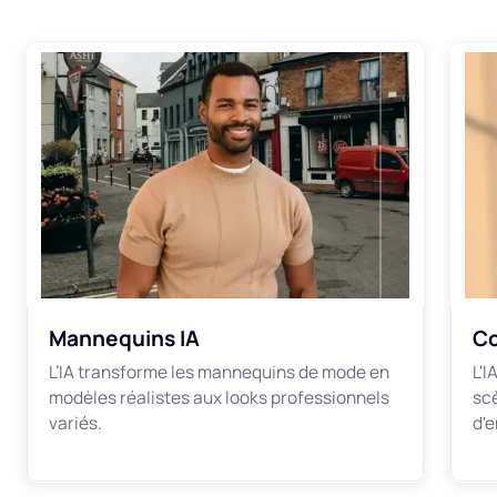
Mannequins IA
Co
L’IA transforme les mannequins de mode en
L'
modèles réalistes aux looks professionnels
sc
variés.
d'