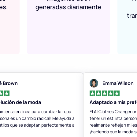
es.
generadas diariamente
tra
é Brown
Emma Wilson
lución de la moda
Adaptado a mis pref
amienta en línea para cambiar la ropa
El AI Clothes Changer on
sona es un cambio radical! Me ayuda a
tener un estilista perso
stilos que se adaptan perfectamente a
realmente reflejan mi es
¡haciendo que la moda se