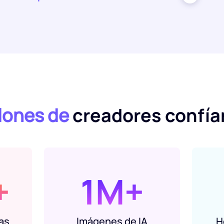
llones de
creadores confía
+
1M+
as
Imágenes de IA
H