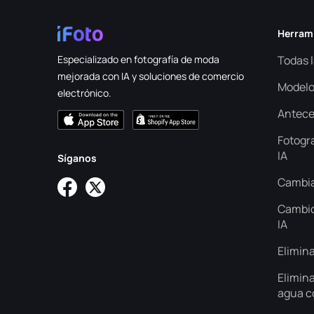
Herrami
Especializado en fotografía de moda
Todas 
mejorada con IA y soluciones de comercio
Modelo
electrónico.
Antece
Fotogr
IA
Síganos
Cambia
Cambio
IA
Elimina
Elimin
agua c