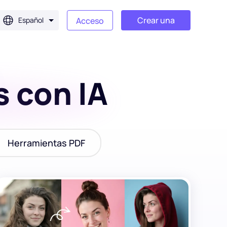
Crear una
Español
Acceso
cuenta
s con IA
Herramientas PDF