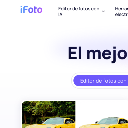
Editor de fotos con
Herra
IA
elect
El mejo
Editor de fotos con 