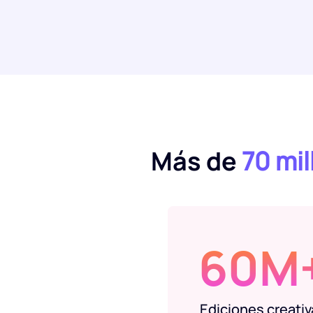
Más de
70 mi
60M
Ediciones creativ