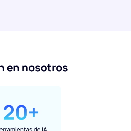
n en nosotros
20+
erramientas de IA