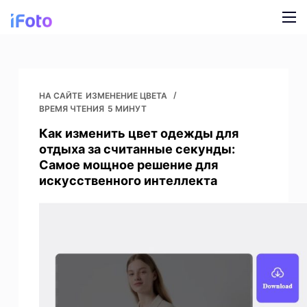
П
е
р
Продукт
е
й
AI Fashion Models
Блог
НА САЙТЕ
ИЗМЕНЕНИЕ ЦВЕТА
т
ВРЕМЯ ЧТЕНИЯ
5 МИНУТ
и
Онлайн смена фона
О нас
Как изменить цвет одежды для
к
отдыха за считанные секунды:
ИИ для моделей
с
Самое мощное решение для
о
искусственного интеллекта
Перекраска одежды
д
е
ИИ-фон для продуктов
р
ж
Бесплатное удаление фона
а
н
Картинки для уборки
и