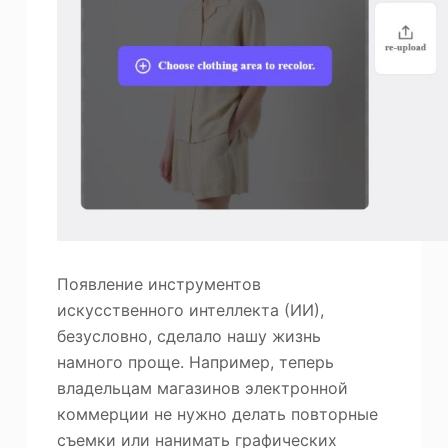
ю
Фотоувеличитель
Повторное авторское право на изображение
Появление инструментов
искусственного интеллекта (ИИ),
безусловно, сделало нашу жизнь
намного проще. Например, теперь
владельцам магазинов электронной
коммерции не нужно делать повторные
съемки или нанимать графических