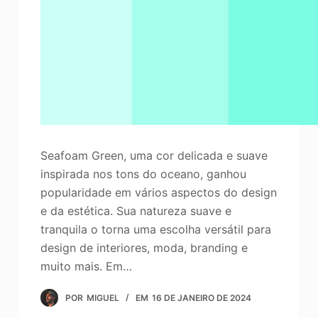
o
Aprimorador de fotos
Direitos autorais da imagem
Seafoam Green, uma cor delicada e suave
inspirada nos tons do oceano, ganhou
popularidade em vários aspectos do design
e da estética. Sua natureza suave e
tranquila o torna uma escolha versátil para
design de interiores, moda, branding e
muito mais. Em…
POR
MIGUEL
EM
16 DE JANEIRO DE 2024