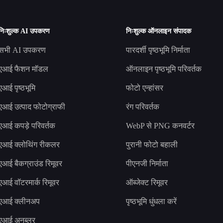
निःशुल्क AI उपकरण
निःशुल्क ऑनलाइन संपादक
सभी AI उपकरण
पारदर्शी पृष्ठभूमि निर्माता
एआई फैशन मॉडल
ऑनलाइन पृष्ठभूमि परिवर्तक
एआई पृष्ठभूमि
फोटो एन्हांसर
एआई उत्पाद फोटोग्राफी
रंग परिवर्तक
एआई कपड़े परिवर्तक
WebP से PNG कनवर्टर
एआई क्लोथिंग रीकलर
पुरानी फोटो बहाली
एआई बैकग्राउंड रिमूवर
पीएनजी निर्माता
एआई वॉटरमार्क रिमूवर
ऑब्जेक्ट रिमूवर
एआई क्लीनअप
पृष्ठभूमि धुंधला करें
एआई अनब्लर