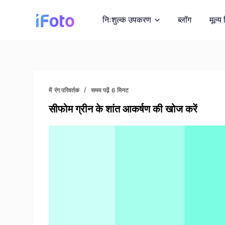
सा
निःशुल्क उपकरण
ब्लॉग
मूल्य 
म
ग्री
प
र
एआई फैशन मॉडल
जा
एआई मॉडल पर आउटफिट प्र
एं
में
रंग परिवर्तक
समय पढ़ें
6 मिनट
सीफोम ग्रीन के शांत आकर्षण की खोज करें
पृष्ठभूमि परिवर्तक
AI द्वारा उत्पन्न त्वरित पृष्ठ
छवि पुनः कॉपीराइट
रॉयल्टी-मुक्त तस्वीरें प्राप्त
फोटो एन्हांसर
छवि गुणवत्ता में सुधार करें