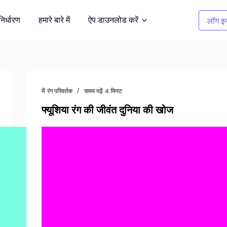
निर्धारण
हमारे बारे में
ऐप डाउनलोड करें
लॉग इन
सफाई चित्र
दर्शित करें
अवांछित वस्तुओं को हटाएँ
में
रंग परिवर्तक
समय पढ़ें
4 मिनट
फ्यूशिया रंग की जीवंत दुनिया की खोज
कपड़ों का रंग बदलना
भूमि
1 क्लिक में रंग बदलें
बैकग्राउंड रिमूवर
 करें
पारदर्शी, या किसी भी रंग की पृष्ठभूमि